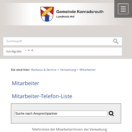
Zum Inhalt
,
zur Navigation
oder
zur Startseite
springen.
chließen
M
suchen
A
A
Schriftgröße
A
Sie sind hier:
Rathaus & Service
>
Verwaltung
>
Mitarbeiter
Mitarbeiter
Mitarbeiter-Telefon-Liste
Telefonliste der Mitarbeiter/innen der Verwaltung