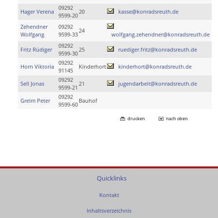
09292
Hager Verena
20
kasse@konradsreuth.de
9599-20
Zehendner
09292
24
Wolfgang
9599-33
wolfgang.zehendner@konradsreuth.de
09292
Fritz Rüdiger
25
ruediger.fritz@konradsreuth.de
9599-30
09292
Horn Viktoria
Kinderhort
kinderhort@konradsreuth.de
91145
09292
Sell Jonas
21
jugendarbeit@konradsreuth.de
9599-21
09292
Greim Peter
Bauhof
9599-60
drucken
nach oben
Quicklinks
Kontakt
Inhaltsverzeichnis