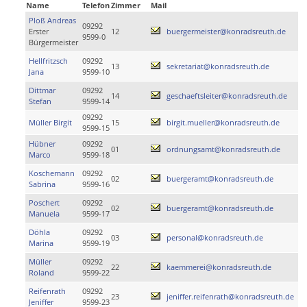
Name
Telefon
Zimmer
Mail
Ploß Andreas
09292
Erster
12
buergermeister@konradsreuth.de
9599-0
Bürgermeister
Hellfritzsch
09292
13
sekretariat@konradsreuth.de
Jana
9599-10
Dittmar
09292
14
geschaeftsleiter@konradsreuth.de
Stefan
9599-14
09292
Müller Birgit
15
birgit.mueller@konradsreuth.de
9599-15
Hübner
09292
01
ordnungsamt@konradsreuth.de
Marco
9599-18
Koschemann
09292
02
buergeramt@konradsreuth.de
Sabrina
9599-16
Poschert
09292
02
buergeramt@konradsreuth.de
Manuela
9599-17
Döhla
09292
03
personal@konradsreuth.de
Marina
9599-19
Müller
09292
22
kaemmerei@konradsreuth.de
Roland
9599-22
Reifenrath
09292
23
jeniffer.reifenrath@konradsreuth.de
Jeniffer
9599-23