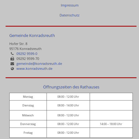
Impressum
Datenschutz
Gemeinde Konradsreuth
Hofer Str. 8
95176 Konradsreuth
09292 9599-0
09292 9599-70
gemeinde@konradsreuth.de
www.konradsreuth.de
Öffnungszeiten des Rathauses
Montag
08:00 - 12:00 Uhr
Dienstag
08:00 - 14:00 Uhr
Mittwoch
08:00 - 12:00 Uhr
Donnerstag
08:00 - 12:00 Uhr
14:00 – 18:00 Uhr
Freitag
08:00 - 12:00 Uhr