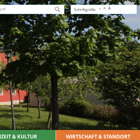
A
A
suchen
Schriftgröße
A
IZEIT & KULTUR
WIRTSCHAFT & STANDORT