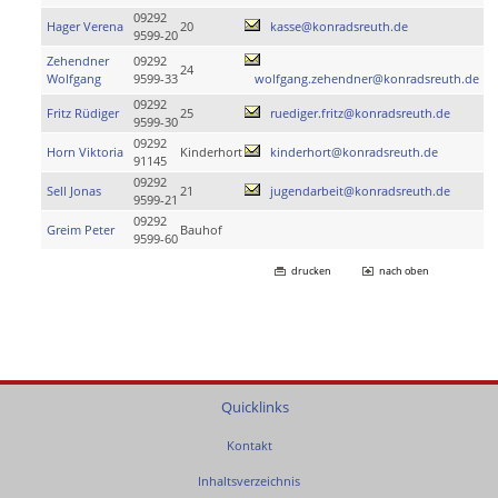
09292
Hager Verena
20
kasse@konradsreuth.de
9599-20
Zehendner
09292
24
Wolfgang
9599-33
wolfgang.zehendner@konradsreuth.de
09292
Fritz Rüdiger
25
ruediger.fritz@konradsreuth.de
9599-30
09292
Horn Viktoria
Kinderhort
kinderhort@konradsreuth.de
91145
09292
Sell Jonas
21
jugendarbeit@konradsreuth.de
9599-21
09292
Greim Peter
Bauhof
9599-60
drucken
nach oben
Quicklinks
Kontakt
Inhaltsverzeichnis