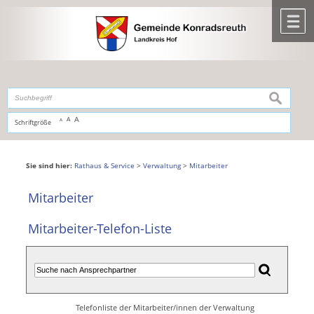
Zum Inhalt
,
zur Navigation
oder
zur Startseite
springen.
chließen
M
suchen
A
A
Schriftgröße
A
Sie sind hier:
Rathaus & Service
>
Verwaltung
>
Mitarbeiter
Mitarbeiter
Mitarbeiter-Telefon-Liste
Telefonliste der Mitarbeiter/innen der Verwaltung