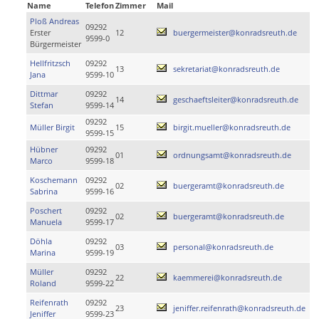
Name
Telefon
Zimmer
Mail
Ploß Andreas
09292
Erster
12
buergermeister@konradsreuth.de
9599-0
Bürgermeister
Hellfritzsch
09292
13
sekretariat@konradsreuth.de
Jana
9599-10
Dittmar
09292
14
geschaeftsleiter@konradsreuth.de
Stefan
9599-14
09292
Müller Birgit
15
birgit.mueller@konradsreuth.de
9599-15
Hübner
09292
01
ordnungsamt@konradsreuth.de
Marco
9599-18
Koschemann
09292
02
buergeramt@konradsreuth.de
Sabrina
9599-16
Poschert
09292
02
buergeramt@konradsreuth.de
Manuela
9599-17
Döhla
09292
03
personal@konradsreuth.de
Marina
9599-19
Müller
09292
22
kaemmerei@konradsreuth.de
Roland
9599-22
Reifenrath
09292
23
jeniffer.reifenrath@konradsreuth.de
Jeniffer
9599-23