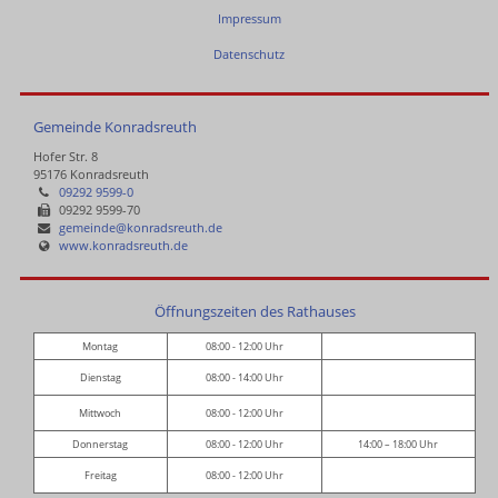
Impressum
Datenschutz
Gemeinde Konradsreuth
Hofer Str. 8
95176 Konradsreuth
09292 9599-0
09292 9599-70
gemeinde@konradsreuth.de
www.konradsreuth.de
Öffnungszeiten des Rathauses
Montag
08:00 - 12:00 Uhr
Dienstag
08:00 - 14:00 Uhr
Mittwoch
08:00 - 12:00 Uhr
Donnerstag
08:00 - 12:00 Uhr
14:00 – 18:00 Uhr
Freitag
08:00 - 12:00 Uhr