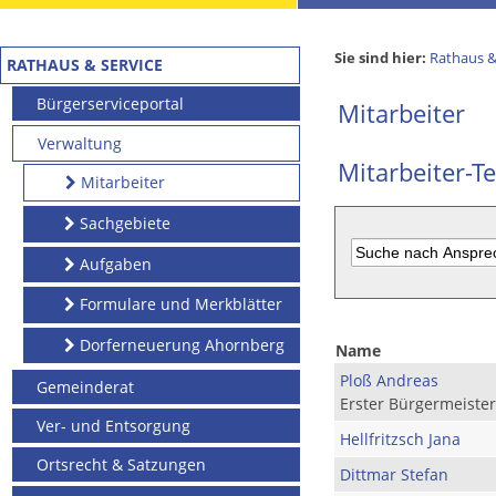
Sie sind hier:
Rathaus &
RATHAUS & SERVICE
Bürgerserviceportal
Mitarbeiter
Verwaltung
Mitarbeiter-Te
Mitarbeiter
Sachgebiete
Aufgaben
Formulare und Merkblätter
Dorferneuerung Ahornberg
Name
Ploß Andreas
Gemeinderat
Erster Bürgermeister
Ver- und Entsorgung
Hellfritzsch Jana
Ortsrecht & Satzungen
Dittmar Stefan