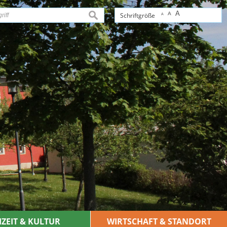
A
A
suchen
Schriftgröße
A
IZEIT & KULTUR
WIRTSCHAFT & STANDORT