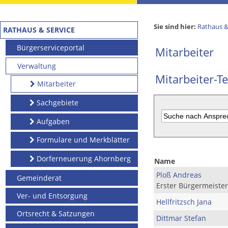
Sie sind hier:
Rathaus &
RATHAUS & SERVICE
Bürgerserviceportal
Mitarbeiter
Verwaltung
Mitarbeiter-Te
Mitarbeiter
Sachgebiete
Aufgaben
Formulare und Merkblätter
Dorferneuerung Ahornberg
Name
Ploß Andreas
Gemeinderat
Erster Bürgermeister
Ver- und Entsorgung
Hellfritzsch Jana
Ortsrecht & Satzungen
Dittmar Stefan