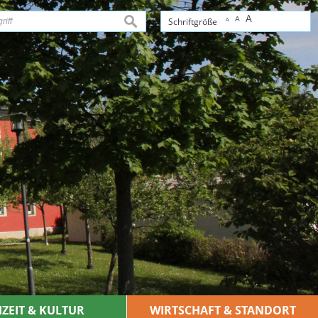
A
A
suchen
Schriftgröße
A
IZEIT & KULTUR
WIRTSCHAFT & STANDORT