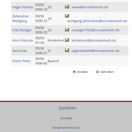
09292
Hager Verena
20
kasse@konradsreuth.de
9599-20
Zehendner
09292
24
Wolfgang
9599-33
wolfgang.zehendner@konradsreuth.de
09292
Fritz Rüdiger
25
ruediger.fritz@konradsreuth.de
9599-30
09292
Horn Viktoria
Kinderhort
kinderhort@konradsreuth.de
91145
09292
Sell Jonas
21
jugendarbeit@konradsreuth.de
9599-21
09292
Greim Peter
Bauhof
9599-60
drucken
nach oben
Quicklinks
Kontakt
Inhaltsverzeichnis