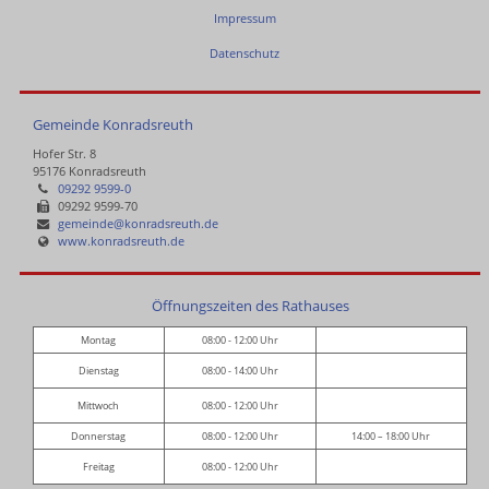
Impressum
Datenschutz
Gemeinde Konradsreuth
Hofer Str. 8
95176 Konradsreuth
09292 9599-0
09292 9599-70
gemeinde@konradsreuth.de
www.konradsreuth.de
Öffnungszeiten des Rathauses
Montag
08:00 - 12:00 Uhr
Dienstag
08:00 - 14:00 Uhr
Mittwoch
08:00 - 12:00 Uhr
Donnerstag
08:00 - 12:00 Uhr
14:00 – 18:00 Uhr
Freitag
08:00 - 12:00 Uhr