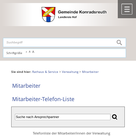
Zum Inhalt
,
zur Navigation
oder
zur Startseite
springen.
chließen
M
suchen
A
A
Schriftgröße
A
Sie sind hier:
Rathaus & Service
>
Verwaltung
>
Mitarbeiter
Mitarbeiter
Mitarbeiter-Telefon-Liste
Telefonliste der Mitarbeiter/innen der Verwaltung