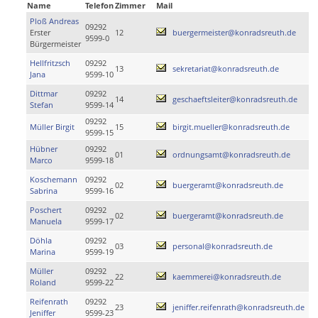
Name
Telefon
Zimmer
Mail
Ploß Andreas
09292
Erster
12
buergermeister@konradsreuth.de
9599-0
Bürgermeister
Hellfritzsch
09292
13
sekretariat@konradsreuth.de
Jana
9599-10
Dittmar
09292
14
geschaeftsleiter@konradsreuth.de
Stefan
9599-14
09292
Müller Birgit
15
birgit.mueller@konradsreuth.de
9599-15
Hübner
09292
01
ordnungsamt@konradsreuth.de
Marco
9599-18
Koschemann
09292
02
buergeramt@konradsreuth.de
Sabrina
9599-16
Poschert
09292
02
buergeramt@konradsreuth.de
Manuela
9599-17
Döhla
09292
03
personal@konradsreuth.de
Marina
9599-19
Müller
09292
22
kaemmerei@konradsreuth.de
Roland
9599-22
Reifenrath
09292
23
jeniffer.reifenrath@konradsreuth.de
Jeniffer
9599-23