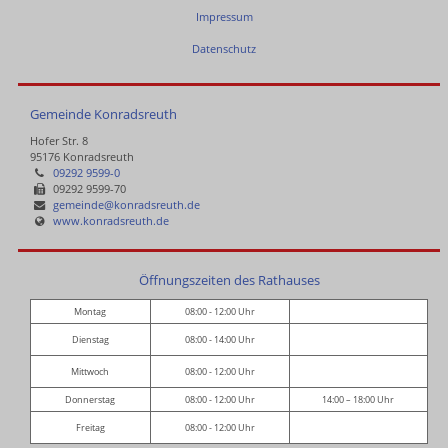
Impressum
Datenschutz
Gemeinde Konradsreuth
Hofer Str. 8
95176 Konradsreuth
09292 9599-0
09292 9599-70
gemeinde@konradsreuth.de
www.konradsreuth.de
Öffnungszeiten des Rathauses
Montag
08:00 - 12:00 Uhr
Dienstag
08:00 - 14:00 Uhr
Mittwoch
08:00 - 12:00 Uhr
Donnerstag
08:00 - 12:00 Uhr
14:00 – 18:00 Uhr
Freitag
08:00 - 12:00 Uhr