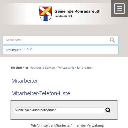
Zum Inhalt
,
zur Navigation
oder
zur Startseite
springen.
chließen
M
suchen
A
A
Schriftgröße
A
Sie sind hier:
Rathaus & Service
>
Verwaltung
>
Mitarbeiter
Mitarbeiter
Mitarbeiter-Telefon-Liste
Telefonliste der Mitarbeiter/innen der Verwaltung