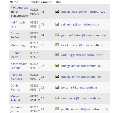
Name
Telefon
Zimmer
Mail
Ploß Andreas
09292
Erster
12
buergermeister@konradsreuth.de
9599-0
Bürgermeister
Hellfritzsch
09292
13
sekretariat@konradsreuth.de
Jana
9599-10
Dittmar
09292
14
geschaeftsleiter@konradsreuth.de
Stefan
9599-14
09292
Müller Birgit
15
birgit.mueller@konradsreuth.de
9599-15
Hübner
09292
01
ordnungsamt@konradsreuth.de
Marco
9599-18
Koschemann
09292
02
buergeramt@konradsreuth.de
Sabrina
9599-16
Poschert
09292
02
buergeramt@konradsreuth.de
Manuela
9599-17
Döhla
09292
03
personal@konradsreuth.de
Marina
9599-19
Müller
09292
22
kaemmerei@konradsreuth.de
Roland
9599-22
Reifenrath
09292
23
jeniffer.reifenrath@konradsreuth.de
Jeniffer
9599-23