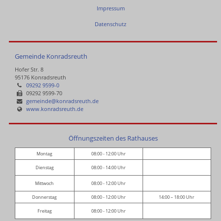
Impressum
Datenschutz
Gemeinde Konradsreuth
Hofer Str. 8
95176 Konradsreuth
09292 9599-0
09292 9599-70
gemeinde@konradsreuth.de
www.konradsreuth.de
Öffnungszeiten des Rathauses
Montag
08:00 - 12:00 Uhr
Dienstag
08:00 - 14:00 Uhr
Mittwoch
08:00 - 12:00 Uhr
Donnerstag
08:00 - 12:00 Uhr
14:00 – 18:00 Uhr
Freitag
08:00 - 12:00 Uhr