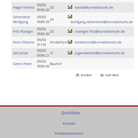
09292
Hager Verena
20
kasse@konradsreuth.de
9599-20
Zehendner
09292
24
Wolfgang
9599-33
wolfgang.zehendner@konradsreuth.de
09292
Fritz Rüdiger
25
ruediger.fritz@konradsreuth.de
9599-30
09292
Horn Viktoria
Kinderhort
kinderhort@konradsreuth.de
91145
09292
Sell Jonas
21
jugendarbeit@konradsreuth.de
9599-21
09292
Greim Peter
Bauhof
9599-60
drucken
nach oben
Quicklinks
Kontakt
Inhaltsverzeichnis