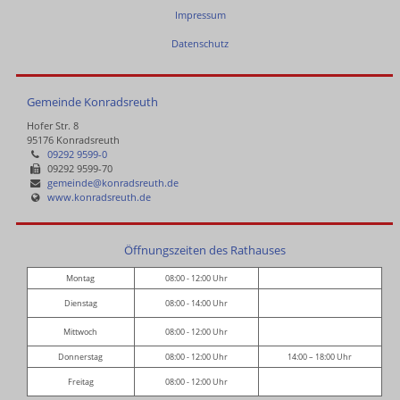
Impressum
Datenschutz
Gemeinde Konradsreuth
Hofer Str. 8
95176 Konradsreuth
09292 9599-0
09292 9599-70
gemeinde@konradsreuth.de
www.konradsreuth.de
Öffnungszeiten des Rathauses
Montag
08:00 - 12:00 Uhr
Dienstag
08:00 - 14:00 Uhr
Mittwoch
08:00 - 12:00 Uhr
Donnerstag
08:00 - 12:00 Uhr
14:00 – 18:00 Uhr
Freitag
08:00 - 12:00 Uhr