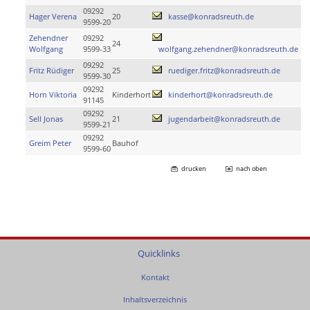
09292
Hager Verena
20
kasse@konradsreuth.de
9599-20
Zehendner
09292
24
Wolfgang
9599-33
wolfgang.zehendner@konradsreuth.de
09292
Fritz Rüdiger
25
ruediger.fritz@konradsreuth.de
9599-30
09292
Horn Viktoria
Kinderhort
kinderhort@konradsreuth.de
91145
09292
Sell Jonas
21
jugendarbeit@konradsreuth.de
9599-21
09292
Greim Peter
Bauhof
9599-60
drucken
nach oben
Quicklinks
Kontakt
Inhaltsverzeichnis