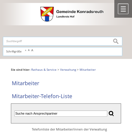
Zum Inhalt
,
zur Navigation
oder
zur Startseite
springen.
chließen
M
suchen
A
A
Schriftgröße
A
Sie sind hier:
Rathaus & Service
>
Verwaltung
>
Mitarbeiter
Mitarbeiter
Mitarbeiter-Telefon-Liste
Telefonliste der Mitarbeiter/innen der Verwaltung