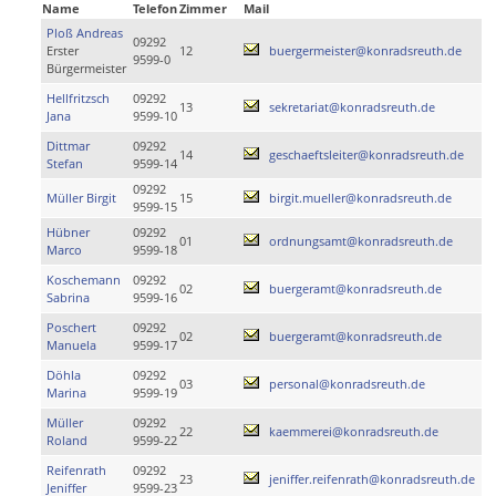
Name
Telefon
Zimmer
Mail
Ploß Andreas
09292
Erster
12
buergermeister@konradsreuth.de
9599-0
Bürgermeister
Hellfritzsch
09292
13
sekretariat@konradsreuth.de
Jana
9599-10
Dittmar
09292
14
geschaeftsleiter@konradsreuth.de
Stefan
9599-14
09292
Müller Birgit
15
birgit.mueller@konradsreuth.de
9599-15
Hübner
09292
01
ordnungsamt@konradsreuth.de
Marco
9599-18
Koschemann
09292
02
buergeramt@konradsreuth.de
Sabrina
9599-16
Poschert
09292
02
buergeramt@konradsreuth.de
Manuela
9599-17
Döhla
09292
03
personal@konradsreuth.de
Marina
9599-19
Müller
09292
22
kaemmerei@konradsreuth.de
Roland
9599-22
Reifenrath
09292
23
jeniffer.reifenrath@konradsreuth.de
Jeniffer
9599-23