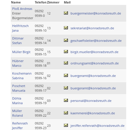
Name
Telefon
Zimmer
Mail
Ploß Andreas
09292
Erster
12
buergermeister@konradsreuth.de
9599-0
Bürgermeister
Hellfritzsch
09292
13
sekretariat@konradsreuth.de
Jana
9599-10
Dittmar
09292
14
geschaeftsleiter@konradsreuth.de
Stefan
9599-14
09292
Müller Birgit
15
birgit.mueller@konradsreuth.de
9599-15
Hübner
09292
01
ordnungsamt@konradsreuth.de
Marco
9599-18
Koschemann
09292
02
buergeramt@konradsreuth.de
Sabrina
9599-16
Poschert
09292
02
buergeramt@konradsreuth.de
Manuela
9599-17
Döhla
09292
03
personal@konradsreuth.de
Marina
9599-19
Müller
09292
22
kaemmerei@konradsreuth.de
Roland
9599-22
Reifenrath
09292
23
jeniffer.reifenrath@konradsreuth.de
Jeniffer
9599-23