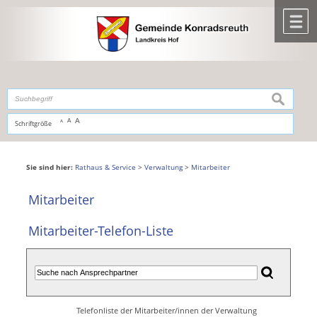
Zum Inhalt
,
zur Navigation
oder
zur Startseite
springen.
chließen
M
suchen
A
A
Schriftgröße
A
Sie sind hier:
Rathaus & Service
>
Verwaltung
>
Mitarbeiter
Mitarbeiter
Mitarbeiter-Telefon-Liste
Telefonliste der Mitarbeiter/innen der Verwaltung