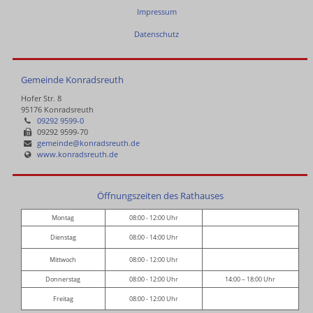
Impressum
Datenschutz
Gemeinde Konradsreuth
Hofer Str. 8
95176 Konradsreuth
09292 9599-0
09292 9599-70
gemeinde@konradsreuth.de
www.konradsreuth.de
Öffnungszeiten des Rathauses
Montag
08:00 - 12:00 Uhr
Dienstag
08:00 - 14:00 Uhr
Mittwoch
08:00 - 12:00 Uhr
Donnerstag
08:00 - 12:00 Uhr
14:00 – 18:00 Uhr
Freitag
08:00 - 12:00 Uhr