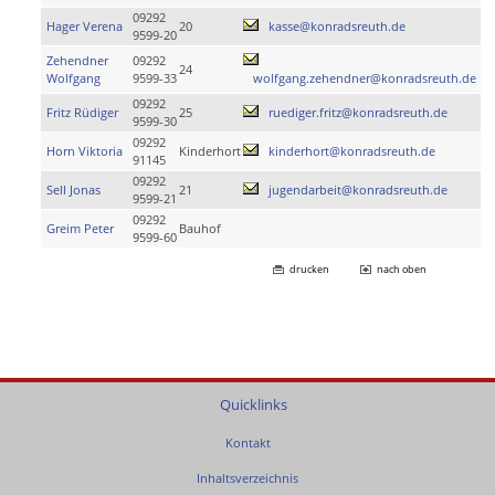
09292
Hager Verena
20
kasse@konradsreuth.de
9599-20
Zehendner
09292
24
Wolfgang
9599-33
wolfgang.zehendner@konradsreuth.de
09292
Fritz Rüdiger
25
ruediger.fritz@konradsreuth.de
9599-30
09292
Horn Viktoria
Kinderhort
kinderhort@konradsreuth.de
91145
09292
Sell Jonas
21
jugendarbeit@konradsreuth.de
9599-21
09292
Greim Peter
Bauhof
9599-60
drucken
nach oben
Quicklinks
Kontakt
Inhaltsverzeichnis