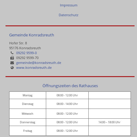
Impressum
Datenschutz
Gemeinde Konradsreuth
Hofer Str. 8
95176 Konradsreuth
09292 9599-0
09292 9599-70
gemeinde@konradsreuth.de
www.konradsreuth.de
Öffnungszeiten des Rathauses
Montag
08:00 - 12:00 Uhr
Dienstag
08:00 - 14:00 Uhr
Mittwoch
08:00 - 12:00 Uhr
Donnerstag
08:00 - 12:00 Uhr
14:00 – 18:00 Uhr
Freitag
08:00 - 12:00 Uhr