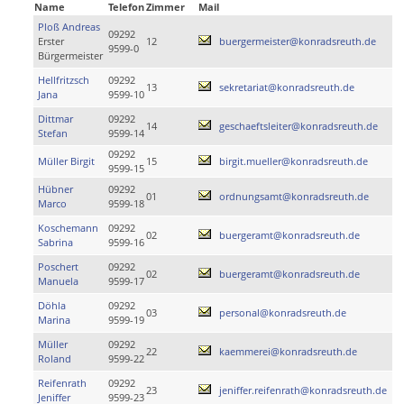
Name
Telefon
Zimmer
Mail
Ploß Andreas
09292
Erster
12
buergermeister@konradsreuth.de
9599-0
Bürgermeister
Hellfritzsch
09292
13
sekretariat@konradsreuth.de
Jana
9599-10
Dittmar
09292
14
geschaeftsleiter@konradsreuth.de
Stefan
9599-14
09292
Müller Birgit
15
birgit.mueller@konradsreuth.de
9599-15
Hübner
09292
01
ordnungsamt@konradsreuth.de
Marco
9599-18
Koschemann
09292
02
buergeramt@konradsreuth.de
Sabrina
9599-16
Poschert
09292
02
buergeramt@konradsreuth.de
Manuela
9599-17
Döhla
09292
03
personal@konradsreuth.de
Marina
9599-19
Müller
09292
22
kaemmerei@konradsreuth.de
Roland
9599-22
Reifenrath
09292
23
jeniffer.reifenrath@konradsreuth.de
Jeniffer
9599-23