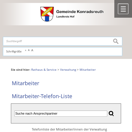
Zum Inhalt
,
zur Navigation
oder
zur Startseite
springen.
chließen
M
suchen
A
A
Schriftgröße
A
Sie sind hier:
Rathaus & Service
>
Verwaltung
>
Mitarbeiter
Mitarbeiter
Mitarbeiter-Telefon-Liste
Telefonliste der Mitarbeiter/innen der Verwaltung