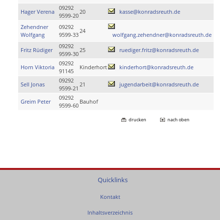
09292
Hager Verena
20
kasse@konradsreuth.de
9599-20
Zehendner
09292
24
Wolfgang
9599-33
wolfgang.zehendner@konradsreuth.de
09292
Fritz Rüdiger
25
ruediger.fritz@konradsreuth.de
9599-30
09292
Horn Viktoria
Kinderhort
kinderhort@konradsreuth.de
91145
09292
Sell Jonas
21
jugendarbeit@konradsreuth.de
9599-21
09292
Greim Peter
Bauhof
9599-60
drucken
nach oben
Quicklinks
Kontakt
Inhaltsverzeichnis