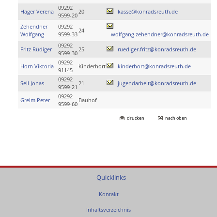
09292
Hager Verena
20
kasse@konradsreuth.de
9599-20
Zehendner
09292
24
Wolfgang
9599-33
wolfgang.zehendner@konradsreuth.de
09292
Fritz Rüdiger
25
ruediger.fritz@konradsreuth.de
9599-30
09292
Horn Viktoria
Kinderhort
kinderhort@konradsreuth.de
91145
09292
Sell Jonas
21
jugendarbeit@konradsreuth.de
9599-21
09292
Greim Peter
Bauhof
9599-60
drucken
nach oben
Quicklinks
Kontakt
Inhaltsverzeichnis