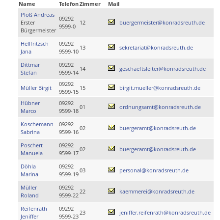
Name
Telefon
Zimmer
Mail
Ploß Andreas
09292
Erster
12
buergermeister@konradsreuth.de
9599-0
Bürgermeister
Hellfritzsch
09292
13
sekretariat@konradsreuth.de
Jana
9599-10
Dittmar
09292
14
geschaeftsleiter@konradsreuth.de
Stefan
9599-14
09292
Müller Birgit
15
birgit.mueller@konradsreuth.de
9599-15
Hübner
09292
01
ordnungsamt@konradsreuth.de
Marco
9599-18
Koschemann
09292
02
buergeramt@konradsreuth.de
Sabrina
9599-16
Poschert
09292
02
buergeramt@konradsreuth.de
Manuela
9599-17
Döhla
09292
03
personal@konradsreuth.de
Marina
9599-19
Müller
09292
22
kaemmerei@konradsreuth.de
Roland
9599-22
Reifenrath
09292
23
jeniffer.reifenrath@konradsreuth.de
Jeniffer
9599-23