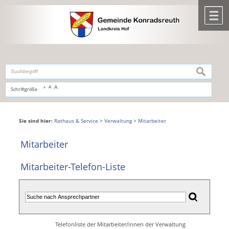
Zum Inhalt
,
zur Navigation
oder
zur Startseite
springen.
chließen
M
suchen
A
A
Schriftgröße
A
Sie sind hier:
Rathaus & Service
>
Verwaltung
>
Mitarbeiter
Mitarbeiter
Mitarbeiter-Telefon-Liste
Telefonliste der Mitarbeiter/innen der Verwaltung