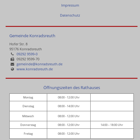
Impressum
Datenschutz
Gemeinde Konradsreuth
Hofer Str. 8
95176 Konradsreuth
09292 9599-0
09292 9599-70
gemeinde@konradsreuth.de
www.konradsreuth.de
Öffnungszeiten des Rathauses
Montag
08:00 - 12:00 Uhr
Dienstag
08:00 - 14:00 Uhr
Mittwoch
08:00 - 12:00 Uhr
Donnerstag
08:00 - 12:00 Uhr
14:00 – 18:00 Uhr
Freitag
08:00 - 12:00 Uhr