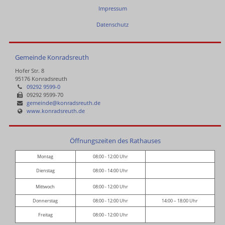
Impressum
Datenschutz
Gemeinde Konradsreuth
Hofer Str. 8
95176 Konradsreuth
09292 9599-0
09292 9599-70
gemeinde@konradsreuth.de
www.konradsreuth.de
Öffnungszeiten des Rathauses
Montag
08:00 - 12:00 Uhr
Dienstag
08:00 - 14:00 Uhr
Mittwoch
08:00 - 12:00 Uhr
Donnerstag
08:00 - 12:00 Uhr
14:00 – 18:00 Uhr
Freitag
08:00 - 12:00 Uhr