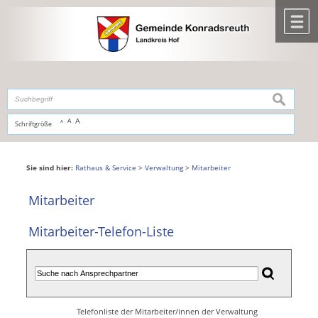
Zum Inhalt
,
zur Navigation
oder
zur Startseite
springen.
chließen
M
suchen
A
A
Schriftgröße
A
Sie sind hier:
Rathaus & Service
>
Verwaltung
>
Mitarbeiter
Mitarbeiter
Mitarbeiter-Telefon-Liste
Telefonliste der Mitarbeiter/innen der Verwaltung