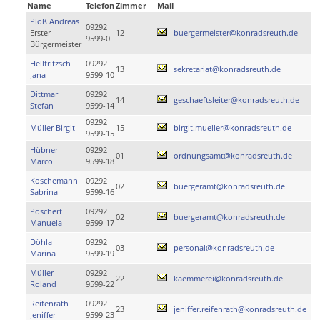
Name
Telefon
Zimmer
Mail
Ploß Andreas
09292
Erster
12
buergermeister@konradsreuth.de
9599-0
Bürgermeister
Hellfritzsch
09292
13
sekretariat@konradsreuth.de
Jana
9599-10
Dittmar
09292
14
geschaeftsleiter@konradsreuth.de
Stefan
9599-14
09292
Müller Birgit
15
birgit.mueller@konradsreuth.de
9599-15
Hübner
09292
01
ordnungsamt@konradsreuth.de
Marco
9599-18
Koschemann
09292
02
buergeramt@konradsreuth.de
Sabrina
9599-16
Poschert
09292
02
buergeramt@konradsreuth.de
Manuela
9599-17
Döhla
09292
03
personal@konradsreuth.de
Marina
9599-19
Müller
09292
22
kaemmerei@konradsreuth.de
Roland
9599-22
Reifenrath
09292
23
jeniffer.reifenrath@konradsreuth.de
Jeniffer
9599-23