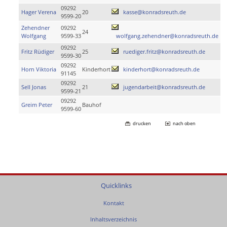
09292
Hager Verena
20
kasse@konradsreuth.de
9599-20
Zehendner
09292
24
Wolfgang
9599-33
wolfgang.zehendner@konradsreuth.de
09292
Fritz Rüdiger
25
ruediger.fritz@konradsreuth.de
9599-30
09292
Horn Viktoria
Kinderhort
kinderhort@konradsreuth.de
91145
09292
Sell Jonas
21
jugendarbeit@konradsreuth.de
9599-21
09292
Greim Peter
Bauhof
9599-60
drucken
nach oben
Quicklinks
Kontakt
Inhaltsverzeichnis