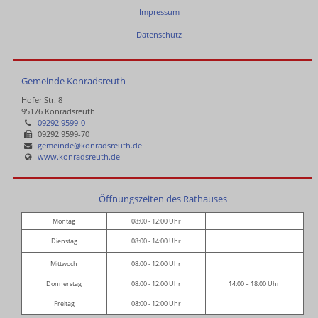
Impressum
Datenschutz
Gemeinde Konradsreuth
Hofer Str. 8
95176 Konradsreuth
09292 9599-0
09292 9599-70
gemeinde@konradsreuth.de
www.konradsreuth.de
Öffnungszeiten des Rathauses
Montag
08:00 - 12:00 Uhr
Dienstag
08:00 - 14:00 Uhr
Mittwoch
08:00 - 12:00 Uhr
Donnerstag
08:00 - 12:00 Uhr
14:00 – 18:00 Uhr
Freitag
08:00 - 12:00 Uhr