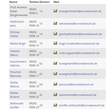
Name
Telefon
Zimmer
Mail
Ploß Andreas
09292
Erster
12
buergermeister@konradsreuth.de
9599-0
Bürgermeister
Hellfritzsch
09292
13
sekretariat@konradsreuth.de
Jana
9599-10
Dittmar
09292
14
geschaeftsleiter@konradsreuth.de
Stefan
9599-14
09292
Müller Birgit
15
birgit.mueller@konradsreuth.de
9599-15
Hübner
09292
01
ordnungsamt@konradsreuth.de
Marco
9599-18
Koschemann
09292
02
buergeramt@konradsreuth.de
Sabrina
9599-16
Poschert
09292
02
buergeramt@konradsreuth.de
Manuela
9599-17
Döhla
09292
03
personal@konradsreuth.de
Marina
9599-19
Müller
09292
22
kaemmerei@konradsreuth.de
Roland
9599-22
Reifenrath
09292
23
jeniffer.reifenrath@konradsreuth.de
Jeniffer
9599-23