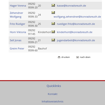
09292
Hager Verena
20
kasse@konradsreuth.de
9599-20
Zehendner
09292
24
Wolfgang
9599-33
wolfgang.zehendner@konradsreuth.de
09292
Fritz Rüdiger
25
ruediger.fritz@konradsreuth.de
9599-30
09292
Horn Viktoria
Kinderhort
kinderhort@konradsreuth.de
91145
09292
Sell Jonas
21
jugendarbeit@konradsreuth.de
9599-21
09292
Greim Peter
Bauhof
9599-60
drucken
nach oben
Quicklinks
Kontakt
Inhaltsverzeichnis