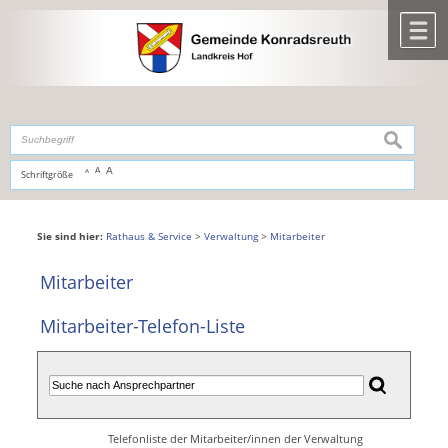
Zum Inhalt
,
zur Navigation
oder
zur Startseite
springen.
chließen
M
suchen
A
A
Schriftgröße
A
Sie sind hier:
Rathaus & Service
>
Verwaltung
>
Mitarbeiter
Mitarbeiter
Mitarbeiter-Telefon-Liste
Telefonliste der Mitarbeiter/innen der Verwaltung