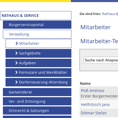
Sie sind hier:
Rathaus &
RATHAUS & SERVICE
Bürgerserviceportal
Mitarbeiter
Verwaltung
Mitarbeiter-Te
Mitarbeiter
Sachgebiete
Aufgaben
Formulare und Merkblätter
Dorferneuerung Ahornberg
Name
Ploß Andreas
Gemeinderat
Erster Bürgermeister
Ver- und Entsorgung
Hellfritzsch Jana
Ortsrecht & Satzungen
Dittmar Stefan