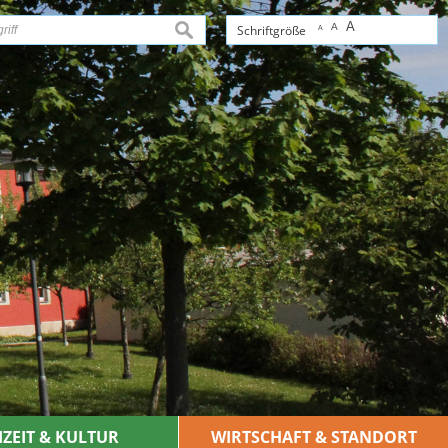
A
A
suchen
Schriftgröße
A
IZEIT & KULTUR
WIRTSCHAFT & STANDORT