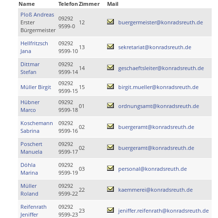
Name
Telefon
Zimmer
Mail
Ploß Andreas
09292
Erster
12
buergermeister@konradsreuth.de
9599-0
Bürgermeister
Hellfritzsch
09292
13
sekretariat@konradsreuth.de
Jana
9599-10
Dittmar
09292
14
geschaeftsleiter@konradsreuth.de
Stefan
9599-14
09292
Müller Birgit
15
birgit.mueller@konradsreuth.de
9599-15
Hübner
09292
01
ordnungsamt@konradsreuth.de
Marco
9599-18
Koschemann
09292
02
buergeramt@konradsreuth.de
Sabrina
9599-16
Poschert
09292
02
buergeramt@konradsreuth.de
Manuela
9599-17
Döhla
09292
03
personal@konradsreuth.de
Marina
9599-19
Müller
09292
22
kaemmerei@konradsreuth.de
Roland
9599-22
Reifenrath
09292
23
jeniffer.reifenrath@konradsreuth.de
Jeniffer
9599-23