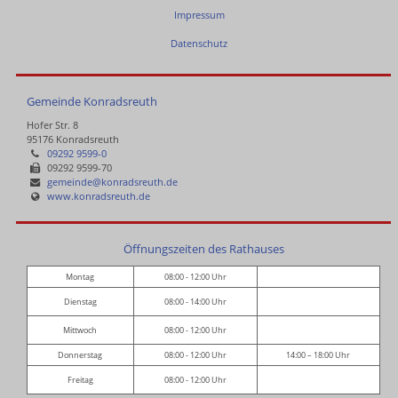
Impressum
Datenschutz
Gemeinde Konradsreuth
Hofer Str. 8
95176 Konradsreuth
09292 9599-0
09292 9599-70
gemeinde@konradsreuth.de
www.konradsreuth.de
Öffnungszeiten des Rathauses
Montag
08:00 - 12:00 Uhr
Dienstag
08:00 - 14:00 Uhr
Mittwoch
08:00 - 12:00 Uhr
Donnerstag
08:00 - 12:00 Uhr
14:00 – 18:00 Uhr
Freitag
08:00 - 12:00 Uhr