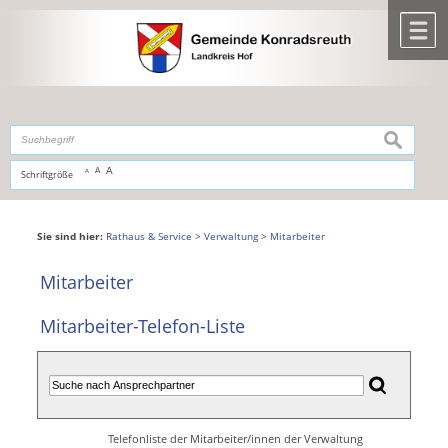
Zum Inhalt
,
zur Navigation
oder
zur Startseite
springen.
chließen
M
suchen
A
A
Schriftgröße
A
Sie sind hier:
Rathaus & Service
>
Verwaltung
>
Mitarbeiter
Mitarbeiter
Mitarbeiter-Telefon-Liste
Telefonliste der Mitarbeiter/innen der Verwaltung