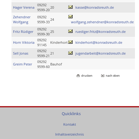
09292
Hager Verena
20
kasse@konradsreuth.de
9599-20
Zehendner
09292
24
Wolfgang
9599-33
wolfgang.zehendner@konradsreuth.de
09292
Fritz Rüdiger
25
ruediger.fritz@konradsreuth.de
9599-30
09292
Horn Viktoria
Kinderhort
kinderhort@konradsreuth.de
91145
09292
Sell Jonas
21
jugendarbeit@konradsreuth.de
9599-21
09292
Greim Peter
Bauhof
9599-60
drucken
nach oben
Quicklinks
Kontakt
Inhaltsverzeichnis