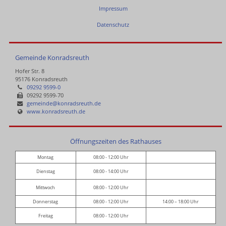
Impressum
Datenschutz
Gemeinde Konradsreuth
Hofer Str. 8
95176 Konradsreuth
09292 9599-0
09292 9599-70
gemeinde@konradsreuth.de
www.konradsreuth.de
Öffnungszeiten des Rathauses
Montag
08:00 - 12:00 Uhr
Dienstag
08:00 - 14:00 Uhr
Mittwoch
08:00 - 12:00 Uhr
Donnerstag
08:00 - 12:00 Uhr
14:00 – 18:00 Uhr
Freitag
08:00 - 12:00 Uhr