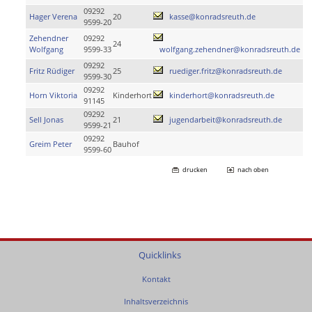
09292
Hager Verena
20
kasse@konradsreuth.de
9599-20
Zehendner
09292
24
Wolfgang
9599-33
wolfgang.zehendner@konradsreuth.de
09292
Fritz Rüdiger
25
ruediger.fritz@konradsreuth.de
9599-30
09292
Horn Viktoria
Kinderhort
kinderhort@konradsreuth.de
91145
09292
Sell Jonas
21
jugendarbeit@konradsreuth.de
9599-21
09292
Greim Peter
Bauhof
9599-60
drucken
nach oben
Quicklinks
Kontakt
Inhaltsverzeichnis