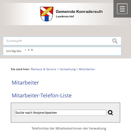
Zum Inhalt
,
zur Navigation
oder
zur Startseite
springen.
chließen
M
suchen
A
A
Schriftgröße
A
Sie sind hier:
Rathaus & Service
>
Verwaltung
>
Mitarbeiter
Mitarbeiter
Mitarbeiter-Telefon-Liste
Telefonliste der Mitarbeiter/innen der Verwaltung