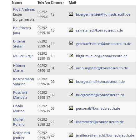
Name
Telefon
Zimmer
Mail
Ploß Andreas
09292
Erster
12
buergermeister@konradsreuth.de
9599-0
Bürgermeister
Hellfritzsch
09292
13
sekretariat@konradsreuth.de
Jana
9599-10
Dittmar
09292
14
geschaeftsleiter@konradsreuth.de
Stefan
9599-14
09292
Müller Birgit
15
birgit.mueller@konradsreuth.de
9599-15
Hübner
09292
01
ordnungsamt@konradsreuth.de
Marco
9599-18
Koschemann
09292
02
buergeramt@konradsreuth.de
Sabrina
9599-16
Poschert
09292
02
buergeramt@konradsreuth.de
Manuela
9599-17
Döhla
09292
03
personal@konradsreuth.de
Marina
9599-19
Müller
09292
22
kaemmerei@konradsreuth.de
Roland
9599-22
Reifenrath
09292
23
jeniffer.reifenrath@konradsreuth.de
Jeniffer
9599-23