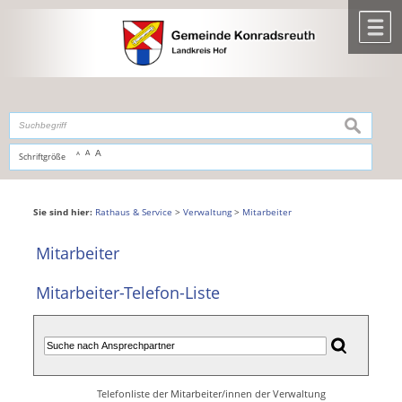
Zum Inhalt
,
zur Navigation
oder
zur Startseite
springen.
chließen
M
suchen
A
A
Schriftgröße
A
Sie sind hier:
Rathaus & Service
>
Verwaltung
>
Mitarbeiter
Mitarbeiter
Mitarbeiter-Telefon-Liste
Telefonliste der Mitarbeiter/innen der Verwaltung