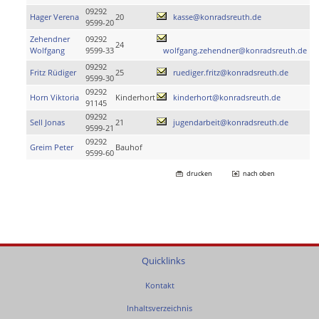
09292
Hager Verena
20
kasse@konradsreuth.de
9599-20
Zehendner
09292
24
Wolfgang
9599-33
wolfgang.zehendner@konradsreuth.de
09292
Fritz Rüdiger
25
ruediger.fritz@konradsreuth.de
9599-30
09292
Horn Viktoria
Kinderhort
kinderhort@konradsreuth.de
91145
09292
Sell Jonas
21
jugendarbeit@konradsreuth.de
9599-21
09292
Greim Peter
Bauhof
9599-60
drucken
nach oben
Quicklinks
Kontakt
Inhaltsverzeichnis