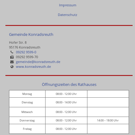
Impressum
Datenschutz
Gemeinde Konradsreuth
Hofer Str. 8
95176 Konradsreuth
09292 9599-0
09292 9599-70
gemeinde@konradsreuth.de
www.konradsreuth.de
Öffnungszeiten des Rathauses
Montag
08:00 - 12:00 Uhr
Dienstag
08:00 - 14:00 Uhr
Mittwoch
08:00 - 12:00 Uhr
Donnerstag
08:00 - 12:00 Uhr
14:00 – 18:00 Uhr
Freitag
08:00 - 12:00 Uhr