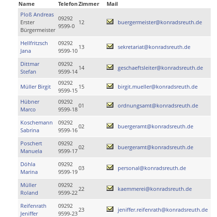
Name
Telefon
Zimmer
Mail
Ploß Andreas
09292
Erster
12
buergermeister@konradsreuth.de
9599-0
Bürgermeister
Hellfritzsch
09292
13
sekretariat@konradsreuth.de
Jana
9599-10
Dittmar
09292
14
geschaeftsleiter@konradsreuth.de
Stefan
9599-14
09292
Müller Birgit
15
birgit.mueller@konradsreuth.de
9599-15
Hübner
09292
01
ordnungsamt@konradsreuth.de
Marco
9599-18
Koschemann
09292
02
buergeramt@konradsreuth.de
Sabrina
9599-16
Poschert
09292
02
buergeramt@konradsreuth.de
Manuela
9599-17
Döhla
09292
03
personal@konradsreuth.de
Marina
9599-19
Müller
09292
22
kaemmerei@konradsreuth.de
Roland
9599-22
Reifenrath
09292
23
jeniffer.reifenrath@konradsreuth.de
Jeniffer
9599-23