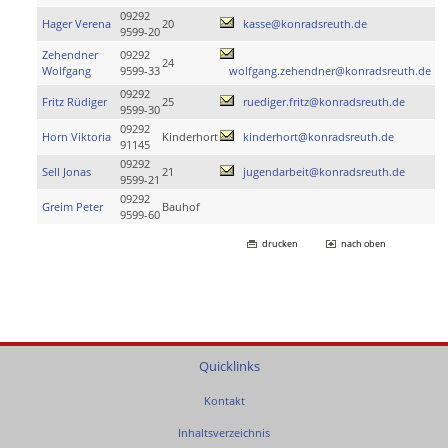
09292
Hager Verena
20
kasse@konradsreuth.de
9599-20
Zehendner
09292
24
Wolfgang
9599-33
wolfgang.zehendner@konradsreuth.de
09292
Fritz Rüdiger
25
ruediger.fritz@konradsreuth.de
9599-30
09292
Horn Viktoria
Kinderhort
kinderhort@konradsreuth.de
91145
09292
Sell Jonas
21
jugendarbeit@konradsreuth.de
9599-21
09292
Greim Peter
Bauhof
9599-60
drucken
nach oben
Quicklinks
Kontakt
Inhaltsverzeichnis