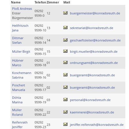
Name
Telefon
Zimmer
Mail
Ploß Andreas
09292
Erster
12
buergermeister@konradsreuth.de
9599-0
Bürgermeister
Hellfritzsch
09292
13
sekretariat@konradsreuth.de
Jana
9599-10
Dittmar
09292
14
geschaeftsleiter@konradsreuth.de
Stefan
9599-14
09292
Müller Birgit
15
birgit.mueller@konradsreuth.de
9599-15
Hübner
09292
01
ordnungsamt@konradsreuth.de
Marco
9599-18
Koschemann
09292
02
buergeramt@konradsreuth.de
Sabrina
9599-16
Poschert
09292
02
buergeramt@konradsreuth.de
Manuela
9599-17
Döhla
09292
03
personal@konradsreuth.de
Marina
9599-19
Müller
09292
22
kaemmerei@konradsreuth.de
Roland
9599-22
Reifenrath
09292
23
jeniffer.reifenrath@konradsreuth.de
Jeniffer
9599-23