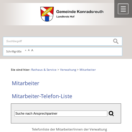
Zum Inhalt
,
zur Navigation
oder
zur Startseite
springen.
chließen
M
suchen
A
A
Schriftgröße
A
Sie sind hier:
Rathaus & Service
>
Verwaltung
>
Mitarbeiter
Mitarbeiter
Mitarbeiter-Telefon-Liste
Telefonliste der Mitarbeiter/innen der Verwaltung