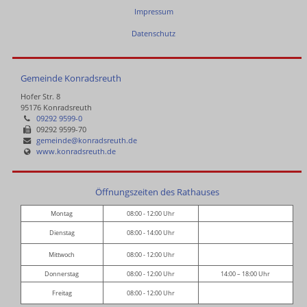
Impressum
Datenschutz
Gemeinde Konradsreuth
Hofer Str. 8
95176 Konradsreuth
09292 9599-0
09292 9599-70
gemeinde@konradsreuth.de
www.konradsreuth.de
Öffnungszeiten des Rathauses
Montag
08:00 - 12:00 Uhr
Dienstag
08:00 - 14:00 Uhr
Mittwoch
08:00 - 12:00 Uhr
Donnerstag
08:00 - 12:00 Uhr
14:00 – 18:00 Uhr
Freitag
08:00 - 12:00 Uhr