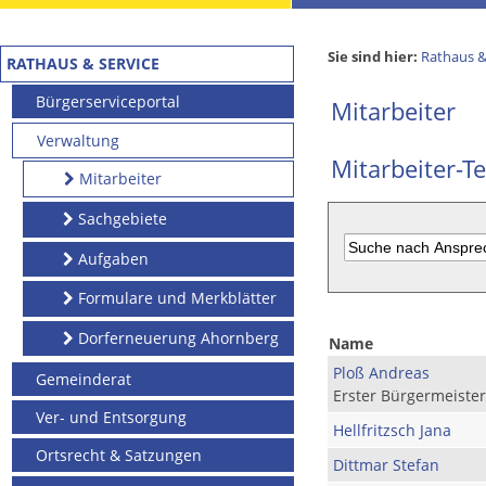
Sie sind hier:
Rathaus &
RATHAUS & SERVICE
Bürgerserviceportal
Mitarbeiter
Verwaltung
Mitarbeiter-Te
Mitarbeiter
Sachgebiete
Aufgaben
Formulare und Merkblätter
Dorferneuerung Ahornberg
Name
Ploß Andreas
Gemeinderat
Erster Bürgermeister
Ver- und Entsorgung
Hellfritzsch Jana
Ortsrecht & Satzungen
Dittmar Stefan