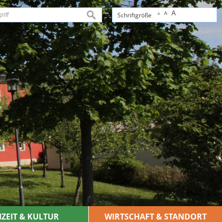
A
A
suchen
Schriftgröße
A
IZEIT & KULTUR
WIRTSCHAFT & STANDORT