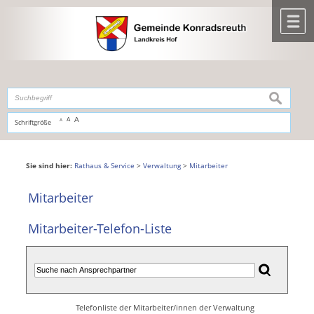
Zum Inhalt
,
zur Navigation
oder
zur Startseite
springen.
chließen
M
suchen
A
A
Schriftgröße
A
Sie sind hier:
Rathaus & Service
>
Verwaltung
>
Mitarbeiter
Mitarbeiter
Mitarbeiter-Telefon-Liste
Telefonliste der Mitarbeiter/innen der Verwaltung