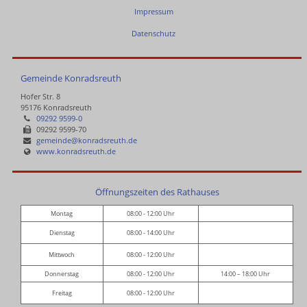
Impressum
Datenschutz
Gemeinde Konradsreuth
Hofer Str. 8
95176 Konradsreuth
09292 9599-0
09292 9599-70
gemeinde@konradsreuth.de
www.konradsreuth.de
Öffnungszeiten des Rathauses
Montag
08:00 - 12:00 Uhr
Dienstag
08:00 - 14:00 Uhr
Mittwoch
08:00 - 12:00 Uhr
Donnerstag
08:00 - 12:00 Uhr
14:00 – 18:00 Uhr
Freitag
08:00 - 12:00 Uhr