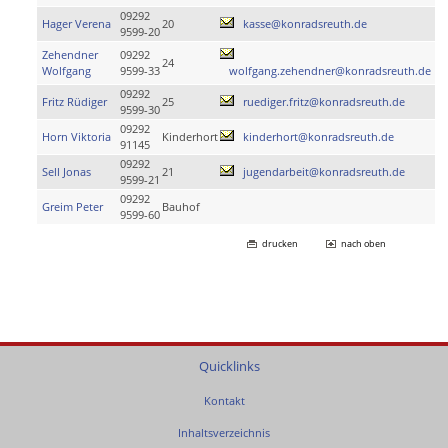
09292
Hager Verena
20
kasse@konradsreuth.de
9599-20
Zehendner
09292
24
Wolfgang
9599-33
wolfgang.zehendner@konradsreuth.de
09292
Fritz Rüdiger
25
ruediger.fritz@konradsreuth.de
9599-30
09292
Horn Viktoria
Kinderhort
kinderhort@konradsreuth.de
91145
09292
Sell Jonas
21
jugendarbeit@konradsreuth.de
9599-21
09292
Greim Peter
Bauhof
9599-60
drucken
nach oben
Quicklinks
Kontakt
Inhaltsverzeichnis