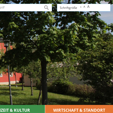
A
A
suchen
Schriftgröße
A
IZEIT & KULTUR
WIRTSCHAFT & STANDORT