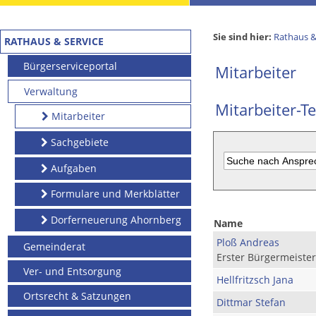
Sie sind hier:
Rathaus &
RATHAUS & SERVICE
Bürgerserviceportal
Mitarbeiter
Verwaltung
Mitarbeiter-Te
Mitarbeiter
Sachgebiete
Aufgaben
Formulare und Merkblätter
Dorferneuerung Ahornberg
Name
Ploß Andreas
Gemeinderat
Erster Bürgermeister
Ver- und Entsorgung
Hellfritzsch Jana
Ortsrecht & Satzungen
Dittmar Stefan