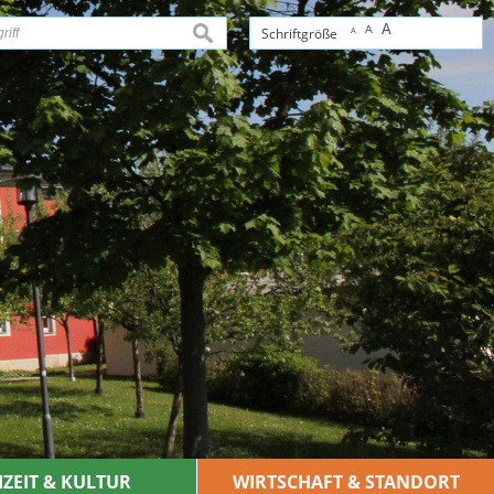
A
A
suchen
Schriftgröße
A
IZEIT & KULTUR
WIRTSCHAFT & STANDORT