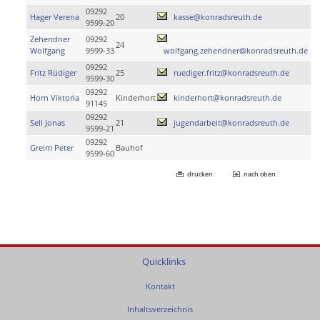
09292
Hager Verena
20
kasse@konradsreuth.de
9599-20
Zehendner
09292
24
Wolfgang
9599-33
wolfgang.zehendner@konradsreuth.de
09292
Fritz Rüdiger
25
ruediger.fritz@konradsreuth.de
9599-30
09292
Horn Viktoria
Kinderhort
kinderhort@konradsreuth.de
91145
09292
Sell Jonas
21
jugendarbeit@konradsreuth.de
9599-21
09292
Greim Peter
Bauhof
9599-60
drucken
nach oben
Quicklinks
Kontakt
Inhaltsverzeichnis