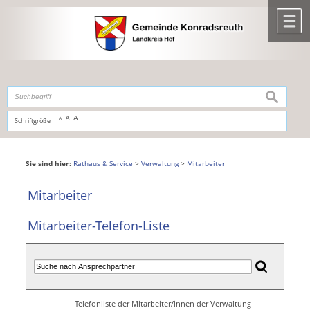
Zum Inhalt
,
zur Navigation
oder
zur Startseite
springen.
chließen
M
suchen
A
A
Schriftgröße
A
Sie sind hier:
Rathaus & Service
>
Verwaltung
>
Mitarbeiter
Mitarbeiter
Mitarbeiter-Telefon-Liste
Telefonliste der Mitarbeiter/innen der Verwaltung