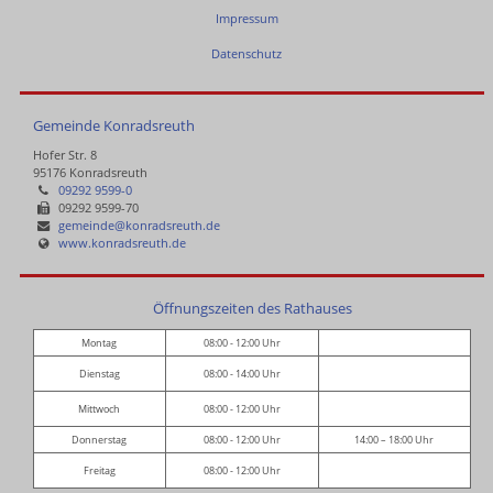
Impressum
Datenschutz
Gemeinde Konradsreuth
Hofer Str. 8
95176 Konradsreuth
09292 9599-0
09292 9599-70
gemeinde@konradsreuth.de
www.konradsreuth.de
Öffnungszeiten des Rathauses
Montag
08:00 - 12:00 Uhr
Dienstag
08:00 - 14:00 Uhr
Mittwoch
08:00 - 12:00 Uhr
Donnerstag
08:00 - 12:00 Uhr
14:00 – 18:00 Uhr
Freitag
08:00 - 12:00 Uhr