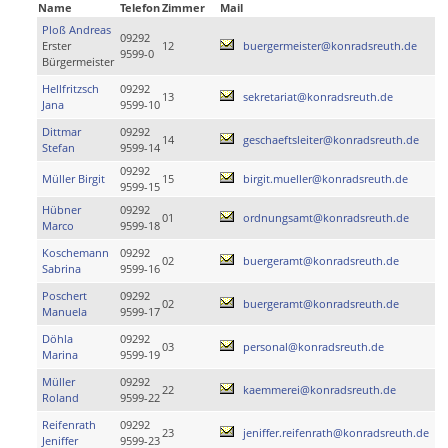
Name
Telefon
Zimmer
Mail
Ploß Andreas
09292
Erster
12
buergermeister@konradsreuth.de
9599-0
Bürgermeister
Hellfritzsch
09292
13
sekretariat@konradsreuth.de
Jana
9599-10
Dittmar
09292
14
geschaeftsleiter@konradsreuth.de
Stefan
9599-14
09292
Müller Birgit
15
birgit.mueller@konradsreuth.de
9599-15
Hübner
09292
01
ordnungsamt@konradsreuth.de
Marco
9599-18
Koschemann
09292
02
buergeramt@konradsreuth.de
Sabrina
9599-16
Poschert
09292
02
buergeramt@konradsreuth.de
Manuela
9599-17
Döhla
09292
03
personal@konradsreuth.de
Marina
9599-19
Müller
09292
22
kaemmerei@konradsreuth.de
Roland
9599-22
Reifenrath
09292
23
jeniffer.reifenrath@konradsreuth.de
Jeniffer
9599-23