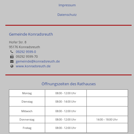
Impressum
Datenschutz
Gemeinde Konradsreuth
Hofer Str. 8
95176 Konradsreuth
09292 9599-0
09292 9599-70
gemeinde@konradsreuth.de
www.konradsreuth.de
Öffnungszeiten des Rathauses
Montag
08:00 - 12:00 Uhr
Dienstag
08:00 - 14:00 Uhr
Mittwoch
08:00 - 12:00 Uhr
Donnerstag
08:00 - 12:00 Uhr
14:00 – 18:00 Uhr
Freitag
08:00 - 12:00 Uhr