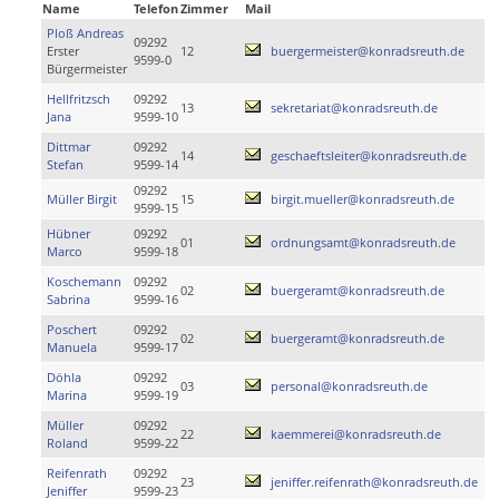
Name
Telefon
Zimmer
Mail
Ploß Andreas
09292
Erster
12
buergermeister@konradsreuth.de
9599-0
Bürgermeister
Hellfritzsch
09292
13
sekretariat@konradsreuth.de
Jana
9599-10
Dittmar
09292
14
geschaeftsleiter@konradsreuth.de
Stefan
9599-14
09292
Müller Birgit
15
birgit.mueller@konradsreuth.de
9599-15
Hübner
09292
01
ordnungsamt@konradsreuth.de
Marco
9599-18
Koschemann
09292
02
buergeramt@konradsreuth.de
Sabrina
9599-16
Poschert
09292
02
buergeramt@konradsreuth.de
Manuela
9599-17
Döhla
09292
03
personal@konradsreuth.de
Marina
9599-19
Müller
09292
22
kaemmerei@konradsreuth.de
Roland
9599-22
Reifenrath
09292
23
jeniffer.reifenrath@konradsreuth.de
Jeniffer
9599-23