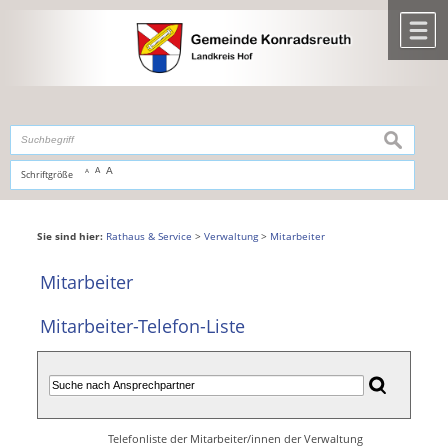
Zum Inhalt
,
zur Navigation
oder
zur Startseite
springen.
chließen
M
suchen
A
A
Schriftgröße
A
Sie sind hier:
Rathaus & Service
>
Verwaltung
>
Mitarbeiter
Mitarbeiter
Mitarbeiter-Telefon-Liste
Telefonliste der Mitarbeiter/innen der Verwaltung