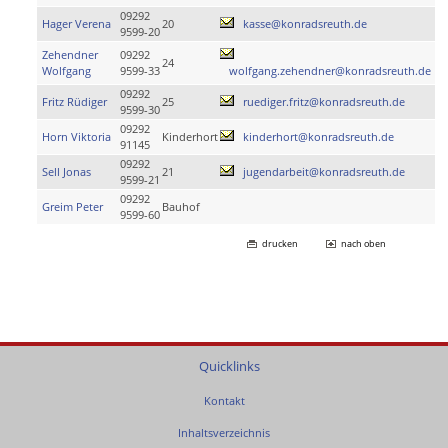
09292
Hager Verena
20
kasse@konradsreuth.de
9599-20
Zehendner
09292
24
Wolfgang
9599-33
wolfgang.zehendner@konradsreuth.de
09292
Fritz Rüdiger
25
ruediger.fritz@konradsreuth.de
9599-30
09292
Horn Viktoria
Kinderhort
kinderhort@konradsreuth.de
91145
09292
Sell Jonas
21
jugendarbeit@konradsreuth.de
9599-21
09292
Greim Peter
Bauhof
9599-60
drucken
nach oben
Quicklinks
Kontakt
Inhaltsverzeichnis