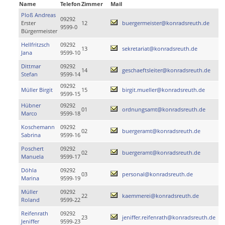
Name
Telefon
Zimmer
Mail
Ploß Andreas
09292
Erster
12
buergermeister@konradsreuth.de
9599-0
Bürgermeister
Hellfritzsch
09292
13
sekretariat@konradsreuth.de
Jana
9599-10
Dittmar
09292
14
geschaeftsleiter@konradsreuth.de
Stefan
9599-14
09292
Müller Birgit
15
birgit.mueller@konradsreuth.de
9599-15
Hübner
09292
01
ordnungsamt@konradsreuth.de
Marco
9599-18
Koschemann
09292
02
buergeramt@konradsreuth.de
Sabrina
9599-16
Poschert
09292
02
buergeramt@konradsreuth.de
Manuela
9599-17
Döhla
09292
03
personal@konradsreuth.de
Marina
9599-19
Müller
09292
22
kaemmerei@konradsreuth.de
Roland
9599-22
Reifenrath
09292
23
jeniffer.reifenrath@konradsreuth.de
Jeniffer
9599-23