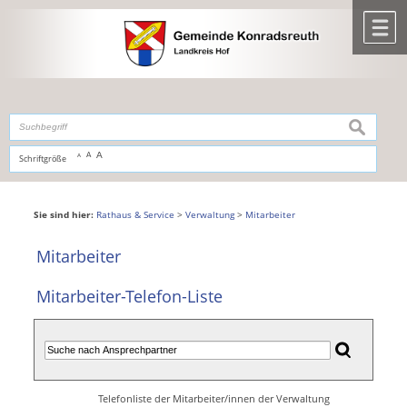
Zum Inhalt
,
zur Navigation
oder
zur Startseite
springen.
chließen
M
suchen
A
A
Schriftgröße
A
Sie sind hier:
Rathaus & Service
>
Verwaltung
>
Mitarbeiter
Mitarbeiter
Mitarbeiter-Telefon-Liste
Telefonliste der Mitarbeiter/innen der Verwaltung