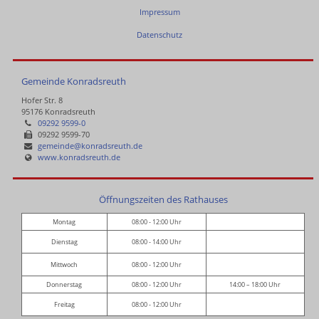
Impressum
Datenschutz
Gemeinde Konradsreuth
Hofer Str. 8
95176 Konradsreuth
09292 9599-0
09292 9599-70
gemeinde@konradsreuth.de
www.konradsreuth.de
Öffnungszeiten des Rathauses
Montag
08:00 - 12:00 Uhr
Dienstag
08:00 - 14:00 Uhr
Mittwoch
08:00 - 12:00 Uhr
Donnerstag
08:00 - 12:00 Uhr
14:00 – 18:00 Uhr
Freitag
08:00 - 12:00 Uhr