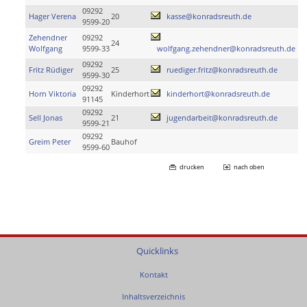
09292
Hager Verena
20
kasse@konradsreuth.de
9599-20
Zehendner
09292
24
Wolfgang
9599-33
wolfgang.zehendner@konradsreuth.de
09292
Fritz Rüdiger
25
ruediger.fritz@konradsreuth.de
9599-30
09292
Horn Viktoria
Kinderhort
kinderhort@konradsreuth.de
91145
09292
Sell Jonas
21
jugendarbeit@konradsreuth.de
9599-21
09292
Greim Peter
Bauhof
9599-60
drucken
nach oben
Quicklinks
Kontakt
Inhaltsverzeichnis