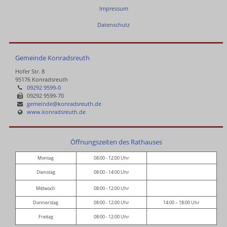
Impressum
Datenschutz
Gemeinde Konradsreuth
Hofer Str. 8
95176 Konradsreuth
09292 9599-0
09292 9599-70
gemeinde@konradsreuth.de
www.konradsreuth.de
Öffnungszeiten des Rathauses
Montag
08:00 - 12:00 Uhr
Dienstag
08:00 - 14:00 Uhr
Mittwoch
08:00 - 12:00 Uhr
Donnerstag
08:00 - 12:00 Uhr
14:00 – 18:00 Uhr
Freitag
08:00 - 12:00 Uhr