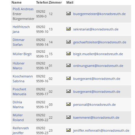
Name
Telefon
Zimmer
Mail
Ploß Andreas
09292
Erster
12
buergermeister@konradsreuth.de
9599-0
Bürgermeister
Hellfritzsch
09292
13
sekretariat@konradsreuth.de
Jana
9599-10
Dittmar
09292
14
geschaeftsleiter@konradsreuth.de
Stefan
9599-14
09292
Müller Birgit
15
birgit.mueller@konradsreuth.de
9599-15
Hübner
09292
01
ordnungsamt@konradsreuth.de
Marco
9599-18
Koschemann
09292
02
buergeramt@konradsreuth.de
Sabrina
9599-16
Poschert
09292
02
buergeramt@konradsreuth.de
Manuela
9599-17
Döhla
09292
03
personal@konradsreuth.de
Marina
9599-19
Müller
09292
22
kaemmerei@konradsreuth.de
Roland
9599-22
Reifenrath
09292
23
jeniffer.reifenrath@konradsreuth.de
Jeniffer
9599-23