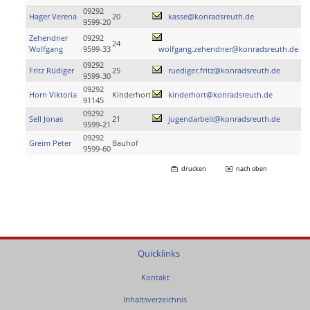
09292
Hager Verena
20
kasse@konradsreuth.de
9599-20
Zehendner
09292
24
Wolfgang
9599-33
wolfgang.zehendner@konradsreuth.de
09292
Fritz Rüdiger
25
ruediger.fritz@konradsreuth.de
9599-30
09292
Horn Viktoria
Kinderhort
kinderhort@konradsreuth.de
91145
09292
Sell Jonas
21
jugendarbeit@konradsreuth.de
9599-21
09292
Greim Peter
Bauhof
9599-60
drucken
nach oben
Quicklinks
Kontakt
Inhaltsverzeichnis