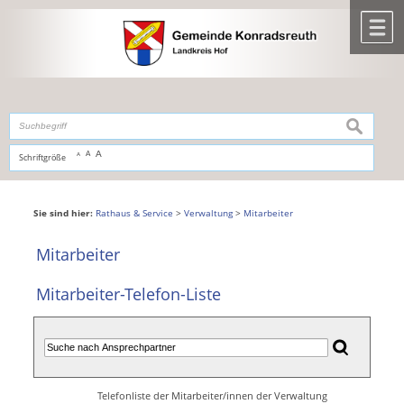
Zum Inhalt
,
zur Navigation
oder
zur Startseite
springen.
chließen
M
suchen
A
A
Schriftgröße
A
Sie sind hier:
Rathaus & Service
>
Verwaltung
>
Mitarbeiter
Mitarbeiter
Mitarbeiter-Telefon-Liste
Telefonliste der Mitarbeiter/innen der Verwaltung