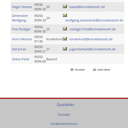
09292
Hager Verena
20
kasse@konradsreuth.de
9599-20
Zehendner
09292
24
Wolfgang
9599-33
wolfgang.zehendner@konradsreuth.de
09292
Fritz Rüdiger
25
ruediger.fritz@konradsreuth.de
9599-30
09292
Horn Viktoria
Kinderhort
kinderhort@konradsreuth.de
91145
09292
Sell Jonas
21
jugendarbeit@konradsreuth.de
9599-21
09292
Greim Peter
Bauhof
9599-60
drucken
nach oben
Quicklinks
Kontakt
Inhaltsverzeichnis