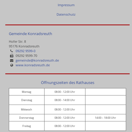
Impressum
Datenschutz
Gemeinde Konradsreuth
Hofer Str. 8
95176 Konradsreuth
09292 9599-0
09292 9599-70
gemeinde@konradsreuth.de
www.konradsreuth.de
Öffnungszeiten des Rathauses
Montag
08:00 - 12:00 Uhr
Dienstag
08:00 - 14:00 Uhr
Mittwoch
08:00 - 12:00 Uhr
Donnerstag
08:00 - 12:00 Uhr
14:00 – 18:00 Uhr
Freitag
08:00 - 12:00 Uhr