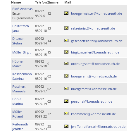
Name
Telefon
Zimmer
Mail
Ploß Andreas
09292
Erster
12
buergermeister@konradsreuth.de
9599-0
Bürgermeister
Hellfritzsch
09292
13
sekretariat@konradsreuth.de
Jana
9599-10
Dittmar
09292
14
geschaeftsleiter@konradsreuth.de
Stefan
9599-14
09292
Müller Birgit
15
birgit.mueller@konradsreuth.de
9599-15
Hübner
09292
01
ordnungsamt@konradsreuth.de
Marco
9599-18
Koschemann
09292
02
buergeramt@konradsreuth.de
Sabrina
9599-16
Poschert
09292
02
buergeramt@konradsreuth.de
Manuela
9599-17
Döhla
09292
03
personal@konradsreuth.de
Marina
9599-19
Müller
09292
22
kaemmerei@konradsreuth.de
Roland
9599-22
Reifenrath
09292
23
jeniffer.reifenrath@konradsreuth.de
Jeniffer
9599-23