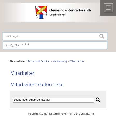
Zum Inhalt
,
zur Navigation
oder
zur Startseite
springen.
chließen
M
suchen
A
A
Schriftgröße
A
Sie sind hier:
Rathaus & Service
>
Verwaltung
>
Mitarbeiter
Mitarbeiter
Mitarbeiter-Telefon-Liste
Telefonliste der Mitarbeiter/innen der Verwaltung