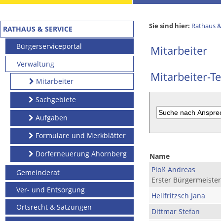
Sie sind hier:
Rathaus &
RATHAUS & SERVICE
Bürgerserviceportal
Mitarbeiter
Verwaltung
Mitarbeiter-Te
Mitarbeiter
Sachgebiete
Aufgaben
Formulare und Merkblätter
Dorferneuerung Ahornberg
Name
Ploß Andreas
Gemeinderat
Erster Bürgermeister
Ver- und Entsorgung
Hellfritzsch Jana
Ortsrecht & Satzungen
Dittmar Stefan