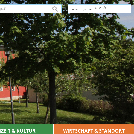
A
A
suchen
Schriftgröße
A
IZEIT & KULTUR
WIRTSCHAFT & STANDORT