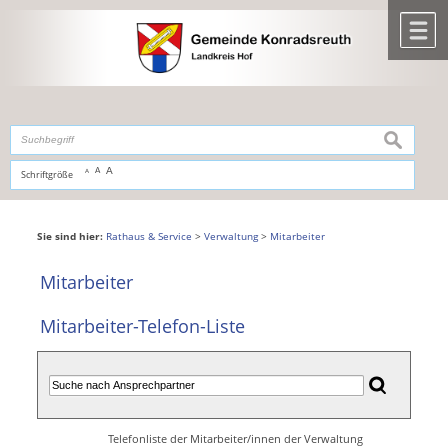
Zum Inhalt
,
zur Navigation
oder
zur Startseite
springen.
chließen
M
suchen
A
A
Schriftgröße
A
Sie sind hier:
Rathaus & Service
>
Verwaltung
>
Mitarbeiter
Mitarbeiter
Mitarbeiter-Telefon-Liste
Telefonliste der Mitarbeiter/innen der Verwaltung