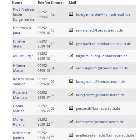
Name
Telefon
Zimmer
Mail
Ploß Andreas
09292
Erster
12
buergermeister@konradsreuth.de
9599-0
Bürgermeister
Hellfritzsch
09292
13
sekretariat@konradsreuth.de
Jana
9599-10
Dittmar
09292
14
geschaeftsleiter@konradsreuth.de
Stefan
9599-14
09292
Müller Birgit
15
birgit.mueller@konradsreuth.de
9599-15
Hübner
09292
01
ordnungsamt@konradsreuth.de
Marco
9599-18
Koschemann
09292
02
buergeramt@konradsreuth.de
Sabrina
9599-16
Poschert
09292
02
buergeramt@konradsreuth.de
Manuela
9599-17
Döhla
09292
03
personal@konradsreuth.de
Marina
9599-19
Müller
09292
22
kaemmerei@konradsreuth.de
Roland
9599-22
Reifenrath
09292
23
jeniffer.reifenrath@konradsreuth.de
Jeniffer
9599-23