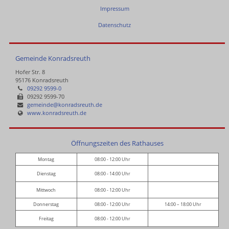
Impressum
Datenschutz
Gemeinde Konradsreuth
Hofer Str. 8
95176 Konradsreuth
09292 9599-0
09292 9599-70
gemeinde@konradsreuth.de
www.konradsreuth.de
Öffnungszeiten des Rathauses
Montag
08:00 - 12:00 Uhr
Dienstag
08:00 - 14:00 Uhr
Mittwoch
08:00 - 12:00 Uhr
Donnerstag
08:00 - 12:00 Uhr
14:00 – 18:00 Uhr
Freitag
08:00 - 12:00 Uhr