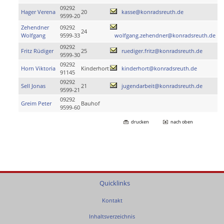
09292
Hager Verena
20
kasse@konradsreuth.de
9599-20
Zehendner
09292
24
Wolfgang
9599-33
wolfgang.zehendner@konradsreuth.de
09292
Fritz Rüdiger
25
ruediger.fritz@konradsreuth.de
9599-30
09292
Horn Viktoria
Kinderhort
kinderhort@konradsreuth.de
91145
09292
Sell Jonas
21
jugendarbeit@konradsreuth.de
9599-21
09292
Greim Peter
Bauhof
9599-60
drucken
nach oben
Quicklinks
Kontakt
Inhaltsverzeichnis