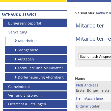
Sie sind hier:
Rathaus &
RATHAUS & SERVICE
Bürgerserviceportal
Mitarbeiter
Verwaltung
Mitarbeiter-Te
Mitarbeiter
Sachgebiete
Aufgaben
Formulare und Merkblätter
Dorferneuerung Ahornberg
Name
Ploß Andreas
Gemeinderat
Erster Bürgermeister
Ver- und Entsorgung
Hellfritzsch Jana
Ortsrecht & Satzungen
Dittmar Stefan