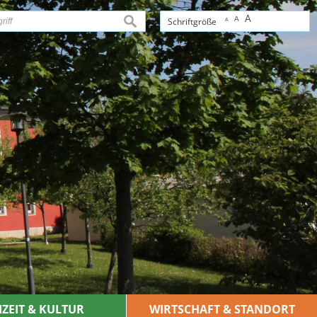
A
A
suchen
Schriftgröße
A
IZEIT & KULTUR
WIRTSCHAFT & STANDORT