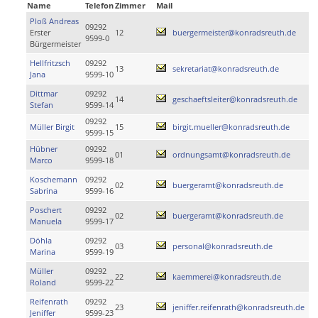
Name
Telefon
Zimmer
Mail
Ploß Andreas
09292
Erster
12
buergermeister@konradsreuth.de
9599-0
Bürgermeister
Hellfritzsch
09292
13
sekretariat@konradsreuth.de
Jana
9599-10
Dittmar
09292
14
geschaeftsleiter@konradsreuth.de
Stefan
9599-14
09292
Müller Birgit
15
birgit.mueller@konradsreuth.de
9599-15
Hübner
09292
01
ordnungsamt@konradsreuth.de
Marco
9599-18
Koschemann
09292
02
buergeramt@konradsreuth.de
Sabrina
9599-16
Poschert
09292
02
buergeramt@konradsreuth.de
Manuela
9599-17
Döhla
09292
03
personal@konradsreuth.de
Marina
9599-19
Müller
09292
22
kaemmerei@konradsreuth.de
Roland
9599-22
Reifenrath
09292
23
jeniffer.reifenrath@konradsreuth.de
Jeniffer
9599-23