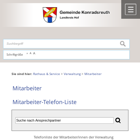
Zum Inhalt
,
zur Navigation
oder
zur Startseite
springen.
chließen
M
suchen
A
A
Schriftgröße
A
Sie sind hier:
Rathaus & Service
>
Verwaltung
>
Mitarbeiter
Mitarbeiter
Mitarbeiter-Telefon-Liste
Telefonliste der Mitarbeiter/innen der Verwaltung