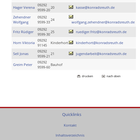
09292
Hager Verena
20
kasse@konradsreuth.de
9599-20
Zehendner
09292
24
Wolfgang
9599-33
wolfgang.zehendner@konradsreuth.de
09292
Fritz Rüdiger
25
ruediger.fritz@konradsreuth.de
9599-30
09292
Horn Viktoria
Kinderhort
kinderhort@konradsreuth.de
91145
09292
Sell Jonas
21
jugendarbeit@konradsreuth.de
9599-21
09292
Greim Peter
Bauhof
9599-60
drucken
nach oben
Quicklinks
Kontakt
Inhaltsverzeichnis