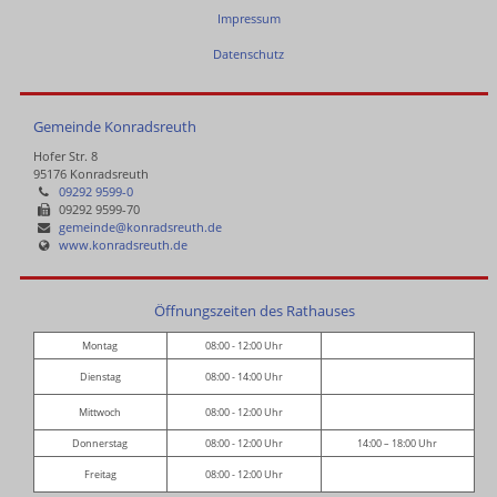
Impressum
Datenschutz
Gemeinde Konradsreuth
Hofer Str. 8
95176 Konradsreuth
09292 9599-0
09292 9599-70
gemeinde@konradsreuth.de
www.konradsreuth.de
Öffnungszeiten des Rathauses
Montag
08:00 - 12:00 Uhr
Dienstag
08:00 - 14:00 Uhr
Mittwoch
08:00 - 12:00 Uhr
Donnerstag
08:00 - 12:00 Uhr
14:00 – 18:00 Uhr
Freitag
08:00 - 12:00 Uhr