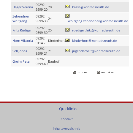
09292
Hager Verena
20
kasse@konradsreuth.de
9599-20
Zehendner
09292
24
Wolfgang
9599-33
wolfgang.zehendner@konradsreuth.de
09292
Fritz Rüdiger
25
ruediger.fritz@konradsreuth.de
9599-30
09292
Horn Viktoria
Kinderhort
kinderhort@konradsreuth.de
91145
09292
Sell Jonas
21
jugendarbeit@konradsreuth.de
9599-21
09292
Greim Peter
Bauhof
9599-60
drucken
nach oben
Quicklinks
Kontakt
Inhaltsverzeichnis