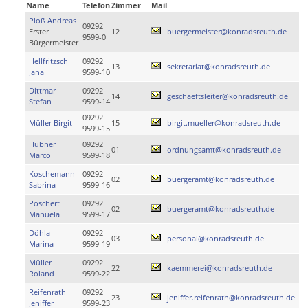
Name
Telefon
Zimmer
Mail
Ploß Andreas
09292
Erster
12
buergermeister@konradsreuth.de
9599-0
Bürgermeister
Hellfritzsch
09292
13
sekretariat@konradsreuth.de
Jana
9599-10
Dittmar
09292
14
geschaeftsleiter@konradsreuth.de
Stefan
9599-14
09292
Müller Birgit
15
birgit.mueller@konradsreuth.de
9599-15
Hübner
09292
01
ordnungsamt@konradsreuth.de
Marco
9599-18
Koschemann
09292
02
buergeramt@konradsreuth.de
Sabrina
9599-16
Poschert
09292
02
buergeramt@konradsreuth.de
Manuela
9599-17
Döhla
09292
03
personal@konradsreuth.de
Marina
9599-19
Müller
09292
22
kaemmerei@konradsreuth.de
Roland
9599-22
Reifenrath
09292
23
jeniffer.reifenrath@konradsreuth.de
Jeniffer
9599-23