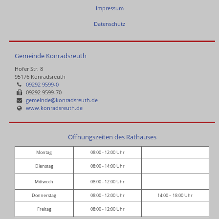
Impressum
Datenschutz
Gemeinde Konradsreuth
Hofer Str. 8
95176 Konradsreuth
09292 9599-0
09292 9599-70
gemeinde@konradsreuth.de
www.konradsreuth.de
Öffnungszeiten des Rathauses
Montag
08:00 - 12:00 Uhr
Dienstag
08:00 - 14:00 Uhr
Mittwoch
08:00 - 12:00 Uhr
Donnerstag
08:00 - 12:00 Uhr
14:00 – 18:00 Uhr
Freitag
08:00 - 12:00 Uhr