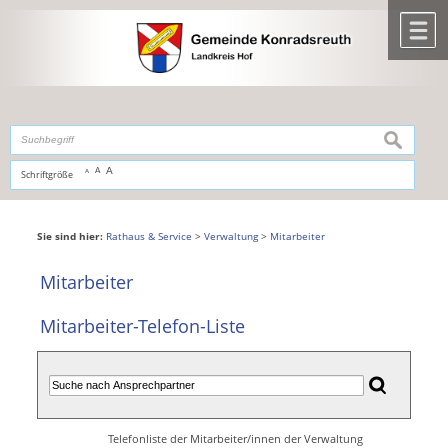
Zum Inhalt
,
zur Navigation
oder
zur Startseite
springen.
chließen
M
suchen
A
A
Schriftgröße
A
Sie sind hier:
Rathaus & Service
>
Verwaltung
>
Mitarbeiter
Mitarbeiter
Mitarbeiter-Telefon-Liste
Telefonliste der Mitarbeiter/innen der Verwaltung