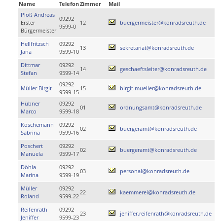
Name
Telefon
Zimmer
Mail
Ploß Andreas
09292
Erster
12
buergermeister@konradsreuth.de
9599-0
Bürgermeister
Hellfritzsch
09292
13
sekretariat@konradsreuth.de
Jana
9599-10
Dittmar
09292
14
geschaeftsleiter@konradsreuth.de
Stefan
9599-14
09292
Müller Birgit
15
birgit.mueller@konradsreuth.de
9599-15
Hübner
09292
01
ordnungsamt@konradsreuth.de
Marco
9599-18
Koschemann
09292
02
buergeramt@konradsreuth.de
Sabrina
9599-16
Poschert
09292
02
buergeramt@konradsreuth.de
Manuela
9599-17
Döhla
09292
03
personal@konradsreuth.de
Marina
9599-19
Müller
09292
22
kaemmerei@konradsreuth.de
Roland
9599-22
Reifenrath
09292
23
jeniffer.reifenrath@konradsreuth.de
Jeniffer
9599-23