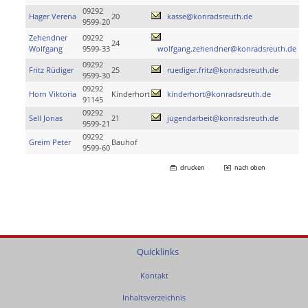
09292
Hager Verena
20
kasse@konradsreuth.de
9599-20
Zehendner
09292
24
Wolfgang
9599-33
wolfgang.zehendner@konradsreuth.de
09292
Fritz Rüdiger
25
ruediger.fritz@konradsreuth.de
9599-30
09292
Horn Viktoria
Kinderhort
kinderhort@konradsreuth.de
91145
09292
Sell Jonas
21
jugendarbeit@konradsreuth.de
9599-21
09292
Greim Peter
Bauhof
9599-60
drucken
nach oben
Quicklinks
Kontakt
Inhaltsverzeichnis