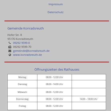
Impressum
Datenschutz
Gemeinde Konradsreuth
Hofer Str. 8
95176 Konradsreuth
09292 9599-0
09292 9599-70
gemeinde@konradsreuth.de
www.konradsreuth.de
Öffnungszeiten des Rathauses
Montag
08:00 - 12:00 Uhr
Dienstag
08:00 - 14:00 Uhr
Mittwoch
08:00 - 12:00 Uhr
Donnerstag
08:00 - 12:00 Uhr
14:00 – 18:00 Uhr
Freitag
08:00 - 12:00 Uhr