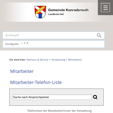
Zum Inhalt
,
zur Navigation
oder
zur Startseite
springen.
chließen
M
suchen
A
A
Schriftgröße
A
Sie sind hier:
Rathaus & Service
>
Verwaltung
>
Mitarbeiter
Mitarbeiter
Mitarbeiter-Telefon-Liste
Telefonliste der Mitarbeiter/innen der Verwaltung