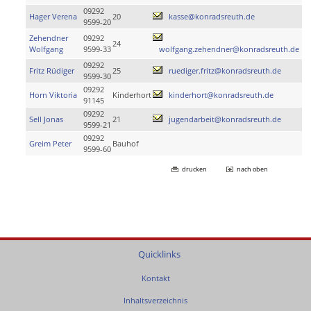
09292
Hager Verena
20
kasse@konradsreuth.de
9599-20
Zehendner
09292
24
Wolfgang
9599-33
wolfgang.zehendner@konradsreuth.de
09292
Fritz Rüdiger
25
ruediger.fritz@konradsreuth.de
9599-30
09292
Horn Viktoria
Kinderhort
kinderhort@konradsreuth.de
91145
09292
Sell Jonas
21
jugendarbeit@konradsreuth.de
9599-21
09292
Greim Peter
Bauhof
9599-60
drucken
nach oben
Quicklinks
Kontakt
Inhaltsverzeichnis