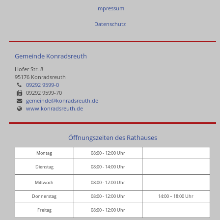
Impressum
Datenschutz
Gemeinde Konradsreuth
Hofer Str. 8
95176 Konradsreuth
09292 9599-0
09292 9599-70
gemeinde@konradsreuth.de
www.konradsreuth.de
Öffnungszeiten des Rathauses
Montag
08:00 - 12:00 Uhr
Dienstag
08:00 - 14:00 Uhr
Mittwoch
08:00 - 12:00 Uhr
Donnerstag
08:00 - 12:00 Uhr
14:00 – 18:00 Uhr
Freitag
08:00 - 12:00 Uhr