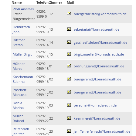
Name
Telefon
Zimmer
Mail
Ploß Andreas
09292
Erster
12
buergermeister@konradsreuth.de
9599-0
Bürgermeister
Hellfritzsch
09292
13
sekretariat@konradsreuth.de
Jana
9599-10
Dittmar
09292
14
geschaeftsleiter@konradsreuth.de
Stefan
9599-14
09292
Müller Birgit
15
birgit.mueller@konradsreuth.de
9599-15
Hübner
09292
01
ordnungsamt@konradsreuth.de
Marco
9599-18
Koschemann
09292
02
buergeramt@konradsreuth.de
Sabrina
9599-16
Poschert
09292
02
buergeramt@konradsreuth.de
Manuela
9599-17
Döhla
09292
03
personal@konradsreuth.de
Marina
9599-19
Müller
09292
22
kaemmerei@konradsreuth.de
Roland
9599-22
Reifenrath
09292
23
jeniffer.reifenrath@konradsreuth.de
Jeniffer
9599-23