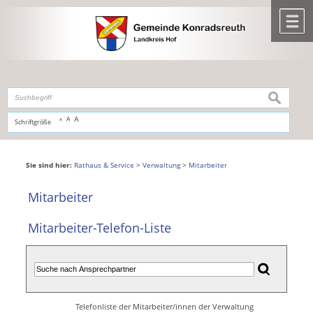
Zum Inhalt
,
zur Navigation
oder
zur Startseite
springen.
chließen
M
suchen
A
A
Schriftgröße
A
Sie sind hier:
Rathaus & Service
>
Verwaltung
>
Mitarbeiter
Mitarbeiter
Mitarbeiter-Telefon-Liste
Telefonliste der Mitarbeiter/innen der Verwaltung