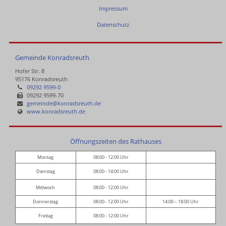
Impressum
Datenschutz
Gemeinde Konradsreuth
Hofer Str. 8
95176 Konradsreuth
09292 9599-0
09292 9599-70
gemeinde@konradsreuth.de
www.konradsreuth.de
Öffnungszeiten des Rathauses
Montag
08:00 - 12:00 Uhr
Dienstag
08:00 - 14:00 Uhr
Mittwoch
08:00 - 12:00 Uhr
Donnerstag
08:00 - 12:00 Uhr
14:00 – 18:00 Uhr
Freitag
08:00 - 12:00 Uhr