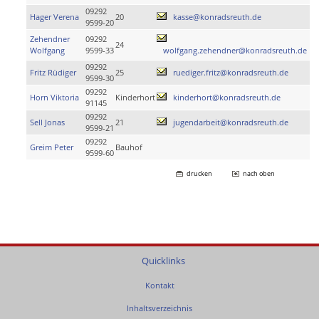
09292
Hager Verena
20
kasse@konradsreuth.de
9599-20
Zehendner
09292
24
Wolfgang
9599-33
wolfgang.zehendner@konradsreuth.de
09292
Fritz Rüdiger
25
ruediger.fritz@konradsreuth.de
9599-30
09292
Horn Viktoria
Kinderhort
kinderhort@konradsreuth.de
91145
09292
Sell Jonas
21
jugendarbeit@konradsreuth.de
9599-21
09292
Greim Peter
Bauhof
9599-60
drucken
nach oben
Quicklinks
Kontakt
Inhaltsverzeichnis