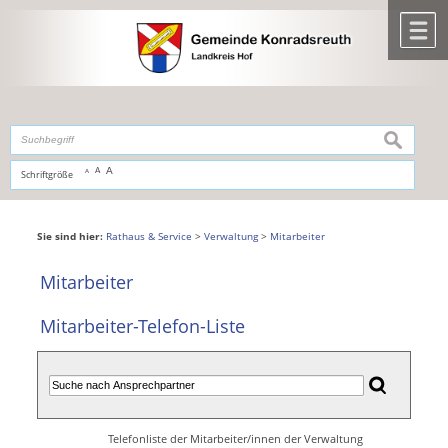
Zum Inhalt
,
zur Navigation
oder
zur Startseite
springen.
chließen
M
suchen
A
A
Schriftgröße
A
Sie sind hier:
Rathaus & Service
>
Verwaltung
>
Mitarbeiter
Mitarbeiter
Mitarbeiter-Telefon-Liste
Telefonliste der Mitarbeiter/innen der Verwaltung