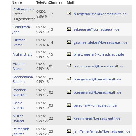
Name
Telefon
Zimmer
Mail
Ploß Andreas
09292
Erster
12
buergermeister@konradsreuth.de
9599-0
Bürgermeister
Hellfritzsch
09292
13
sekretariat@konradsreuth.de
Jana
9599-10
Dittmar
09292
14
geschaeftsleiter@konradsreuth.de
Stefan
9599-14
09292
Müller Birgit
15
birgit.mueller@konradsreuth.de
9599-15
Hübner
09292
01
ordnungsamt@konradsreuth.de
Marco
9599-18
Koschemann
09292
02
buergeramt@konradsreuth.de
Sabrina
9599-16
Poschert
09292
02
buergeramt@konradsreuth.de
Manuela
9599-17
Döhla
09292
03
personal@konradsreuth.de
Marina
9599-19
Müller
09292
22
kaemmerei@konradsreuth.de
Roland
9599-22
Reifenrath
09292
23
jeniffer.reifenrath@konradsreuth.de
Jeniffer
9599-23