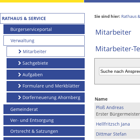
Sie sind hier:
Rathaus &
RATHAUS & SERVICE
Bürgerserviceportal
Mitarbeiter
Verwaltung
Mitarbeiter-Te
Mitarbeiter
Sachgebiete
Aufgaben
Formulare und Merkblätter
Dorferneuerung Ahornberg
Name
Ploß Andreas
Gemeinderat
Erster Bürgermeister
Ver- und Entsorgung
Hellfritzsch Jana
Ortsrecht & Satzungen
Dittmar Stefan