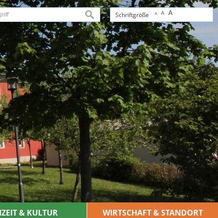
A
A
suchen
Schriftgröße
A
IZEIT & KULTUR
WIRTSCHAFT & STANDORT