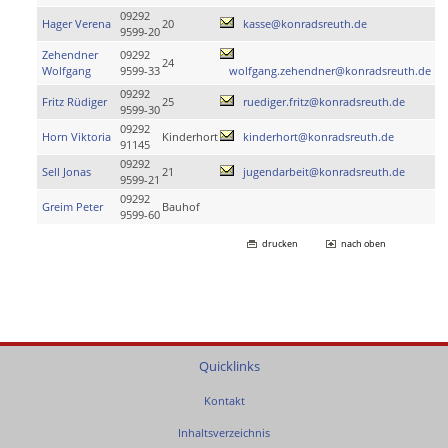
09292
Hager Verena
20
kasse@konradsreuth.de
9599-20
Zehendner
09292
24
Wolfgang
9599-33
wolfgang.zehendner@konradsreuth.de
09292
Fritz Rüdiger
25
ruediger.fritz@konradsreuth.de
9599-30
09292
Horn Viktoria
Kinderhort
kinderhort@konradsreuth.de
91145
09292
Sell Jonas
21
jugendarbeit@konradsreuth.de
9599-21
09292
Greim Peter
Bauhof
9599-60
drucken
nach oben
Quicklinks
Kontakt
Inhaltsverzeichnis