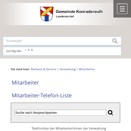
Zum Inhalt
,
zur Navigation
oder
zur Startseite
springen.
chließen
M
suchen
A
A
Schriftgröße
A
Sie sind hier:
Rathaus & Service
>
Verwaltung
>
Mitarbeiter
Mitarbeiter
Mitarbeiter-Telefon-Liste
Telefonliste der Mitarbeiter/innen der Verwaltung