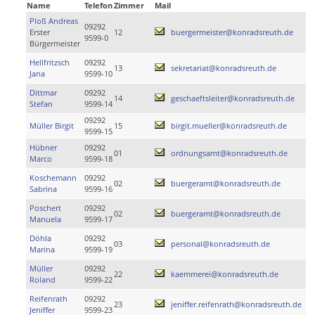
Name
Telefon
Zimmer
Mail
Ploß Andreas
09292
Erster
12
buergermeister@konradsreuth.de
9599-0
Bürgermeister
Hellfritzsch
09292
13
sekretariat@konradsreuth.de
Jana
9599-10
Dittmar
09292
14
geschaeftsleiter@konradsreuth.de
Stefan
9599-14
09292
Müller Birgit
15
birgit.mueller@konradsreuth.de
9599-15
Hübner
09292
01
ordnungsamt@konradsreuth.de
Marco
9599-18
Koschemann
09292
02
buergeramt@konradsreuth.de
Sabrina
9599-16
Poschert
09292
02
buergeramt@konradsreuth.de
Manuela
9599-17
Döhla
09292
03
personal@konradsreuth.de
Marina
9599-19
Müller
09292
22
kaemmerei@konradsreuth.de
Roland
9599-22
Reifenrath
09292
23
jeniffer.reifenrath@konradsreuth.de
Jeniffer
9599-23