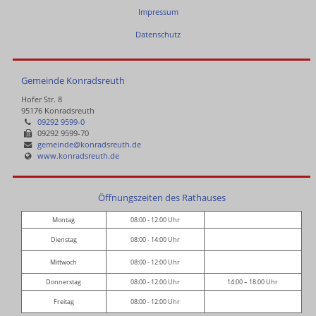
Impressum
Datenschutz
Gemeinde Konradsreuth
Hofer Str. 8
95176 Konradsreuth
09292 9599-0
09292 9599-70
gemeinde@konradsreuth.de
www.konradsreuth.de
Öffnungszeiten des Rathauses
Montag
08:00 - 12:00 Uhr
Dienstag
08:00 - 14:00 Uhr
Mittwoch
08:00 - 12:00 Uhr
Donnerstag
08:00 - 12:00 Uhr
14:00 – 18:00 Uhr
Freitag
08:00 - 12:00 Uhr