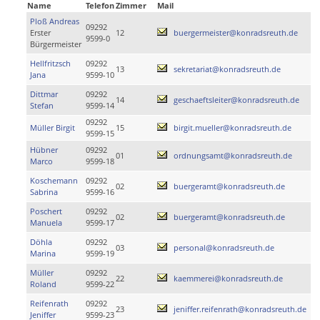
Name
Telefon
Zimmer
Mail
Ploß Andreas
09292
Erster
12
buergermeister@konradsreuth.de
9599-0
Bürgermeister
Hellfritzsch
09292
13
sekretariat@konradsreuth.de
Jana
9599-10
Dittmar
09292
14
geschaeftsleiter@konradsreuth.de
Stefan
9599-14
09292
Müller Birgit
15
birgit.mueller@konradsreuth.de
9599-15
Hübner
09292
01
ordnungsamt@konradsreuth.de
Marco
9599-18
Koschemann
09292
02
buergeramt@konradsreuth.de
Sabrina
9599-16
Poschert
09292
02
buergeramt@konradsreuth.de
Manuela
9599-17
Döhla
09292
03
personal@konradsreuth.de
Marina
9599-19
Müller
09292
22
kaemmerei@konradsreuth.de
Roland
9599-22
Reifenrath
09292
23
jeniffer.reifenrath@konradsreuth.de
Jeniffer
9599-23