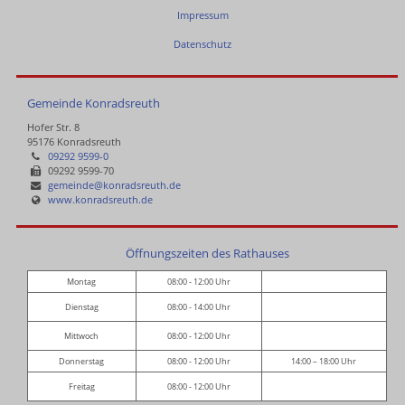
Impressum
Datenschutz
Gemeinde Konradsreuth
Hofer Str. 8
95176 Konradsreuth
09292 9599-0
09292 9599-70
gemeinde@konradsreuth.de
www.konradsreuth.de
Öffnungszeiten des Rathauses
Montag
08:00 - 12:00 Uhr
Dienstag
08:00 - 14:00 Uhr
Mittwoch
08:00 - 12:00 Uhr
Donnerstag
08:00 - 12:00 Uhr
14:00 – 18:00 Uhr
Freitag
08:00 - 12:00 Uhr