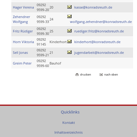
09292
Hager Verena
20
kasse@konradsreuth.de
9599-20
Zehendner
09292
24
Wolfgang
9599-33
wolfgang.zehendner@konradsreuth.de
09292
Fritz Rüdiger
25
ruediger.fritz@konradsreuth.de
9599-30
09292
Horn Viktoria
Kinderhort
kinderhort@konradsreuth.de
91145
09292
Sell Jonas
21
jugendarbeit@konradsreuth.de
9599-21
09292
Greim Peter
Bauhof
9599-60
drucken
nach oben
Quicklinks
Kontakt
Inhaltsverzeichnis