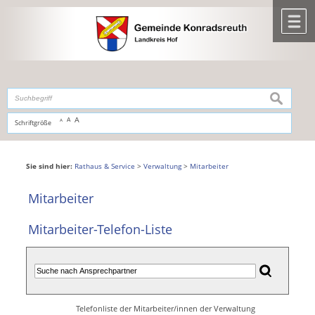
Zum Inhalt
,
zur Navigation
oder
zur Startseite
springen.
chließen
M
suchen
A
A
Schriftgröße
A
Sie sind hier:
Rathaus & Service
>
Verwaltung
>
Mitarbeiter
Mitarbeiter
Mitarbeiter-Telefon-Liste
Telefonliste der Mitarbeiter/innen der Verwaltung