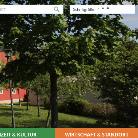
A
A
suchen
Schriftgröße
A
IZEIT & KULTUR
WIRTSCHAFT & STANDORT