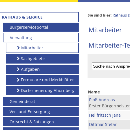
Sie sind hier:
Rathaus &
RATHAUS & SERVICE
Bürgerserviceportal
Mitarbeiter
Verwaltung
Mitarbeiter-Te
Mitarbeiter
Sachgebiete
Aufgaben
Formulare und Merkblätter
Dorferneuerung Ahornberg
Name
Ploß Andreas
Gemeinderat
Erster Bürgermeister
Ver- und Entsorgung
Hellfritzsch Jana
Ortsrecht & Satzungen
Dittmar Stefan