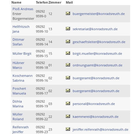
Name
Telefon
Zimmer
Mail
Ploß Andreas
09292
Erster
12
buergermeister@konradsreuth.de
9599-0
Bürgermeister
Hellfritzsch
09292
13
sekretariat@konradsreuth.de
Jana
9599-10
Dittmar
09292
14
geschaeftsleiter@konradsreuth.de
Stefan
9599-14
09292
Müller Birgit
15
birgit.mueller@konradsreuth.de
9599-15
Hübner
09292
01
ordnungsamt@konradsreuth.de
Marco
9599-18
Koschemann
09292
02
buergeramt@konradsreuth.de
Sabrina
9599-16
Poschert
09292
02
buergeramt@konradsreuth.de
Manuela
9599-17
Döhla
09292
03
personal@konradsreuth.de
Marina
9599-19
Müller
09292
22
kaemmerei@konradsreuth.de
Roland
9599-22
Reifenrath
09292
23
jeniffer.reifenrath@konradsreuth.de
Jeniffer
9599-23