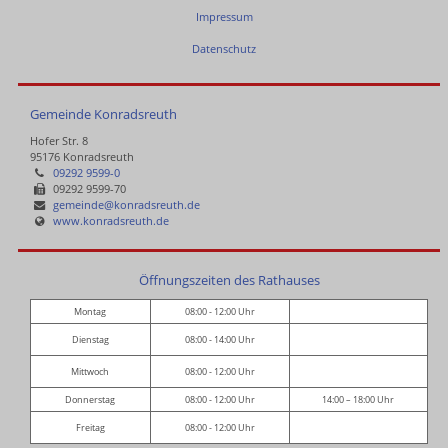
Impressum
Datenschutz
Gemeinde Konradsreuth
Hofer Str. 8
95176 Konradsreuth
09292 9599-0
09292 9599-70
gemeinde@konradsreuth.de
www.konradsreuth.de
Öffnungszeiten des Rathauses
Montag
08:00 - 12:00 Uhr
Dienstag
08:00 - 14:00 Uhr
Mittwoch
08:00 - 12:00 Uhr
Donnerstag
08:00 - 12:00 Uhr
14:00 – 18:00 Uhr
Freitag
08:00 - 12:00 Uhr