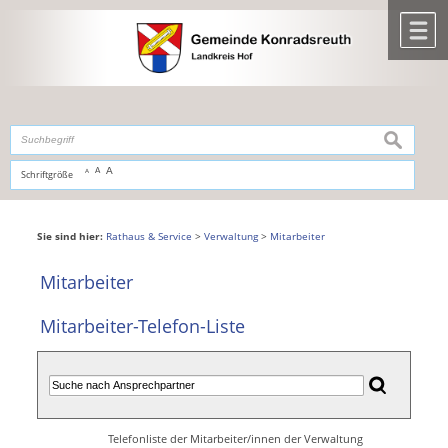
Zum Inhalt
,
zur Navigation
oder
zur Startseite
springen.
chließen
M
suchen
A
A
Schriftgröße
A
Sie sind hier:
Rathaus & Service
>
Verwaltung
>
Mitarbeiter
Mitarbeiter
Mitarbeiter-Telefon-Liste
Telefonliste der Mitarbeiter/innen der Verwaltung