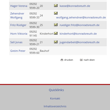
09292
Hager Verena
20
kasse@konradsreuth.de
9599-20
Zehendner
09292
24
Wolfgang
9599-33
wolfgang.zehendner@konradsreuth.de
09292
Fritz Rüdiger
25
ruediger.fritz@konradsreuth.de
9599-30
09292
Horn Viktoria
Kinderhort
kinderhort@konradsreuth.de
91145
09292
Sell Jonas
21
jugendarbeit@konradsreuth.de
9599-21
09292
Greim Peter
Bauhof
9599-60
drucken
nach oben
Quicklinks
Kontakt
Inhaltsverzeichnis