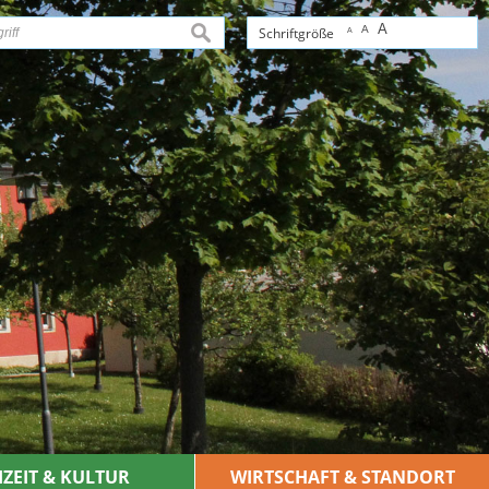
A
A
suchen
Schriftgröße
A
IZEIT & KULTUR
WIRTSCHAFT & STANDORT