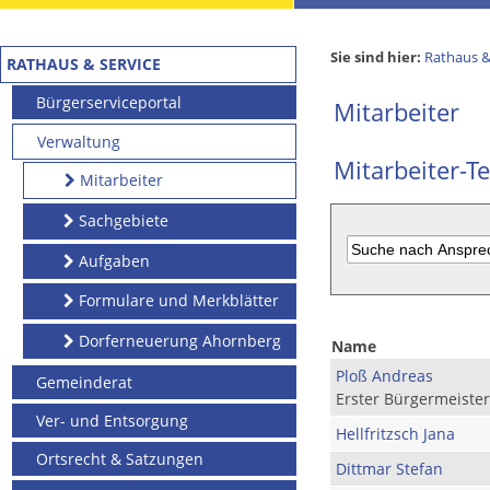
Sie sind hier:
Rathaus &
RATHAUS & SERVICE
Bürgerserviceportal
Mitarbeiter
Verwaltung
Mitarbeiter-Te
Mitarbeiter
Sachgebiete
Aufgaben
Formulare und Merkblätter
Dorferneuerung Ahornberg
Name
Ploß Andreas
Gemeinderat
Erster Bürgermeister
Ver- und Entsorgung
Hellfritzsch Jana
Ortsrecht & Satzungen
Dittmar Stefan