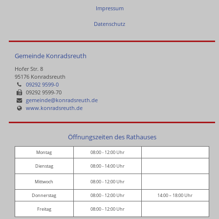
Impressum
Datenschutz
Gemeinde Konradsreuth
Hofer Str. 8
95176 Konradsreuth
09292 9599-0
09292 9599-70
gemeinde@konradsreuth.de
www.konradsreuth.de
Öffnungszeiten des Rathauses
Montag
08:00 - 12:00 Uhr
Dienstag
08:00 - 14:00 Uhr
Mittwoch
08:00 - 12:00 Uhr
Donnerstag
08:00 - 12:00 Uhr
14:00 – 18:00 Uhr
Freitag
08:00 - 12:00 Uhr