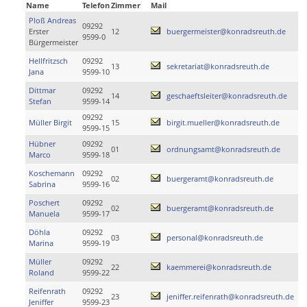
Name
Telefon
Zimmer
Mail
Ploß Andreas
09292
Erster
12
buergermeister@konradsreuth.de
9599-0
Bürgermeister
Hellfritzsch
09292
13
sekretariat@konradsreuth.de
Jana
9599-10
Dittmar
09292
14
geschaeftsleiter@konradsreuth.de
Stefan
9599-14
09292
Müller Birgit
15
birgit.mueller@konradsreuth.de
9599-15
Hübner
09292
01
ordnungsamt@konradsreuth.de
Marco
9599-18
Koschemann
09292
02
buergeramt@konradsreuth.de
Sabrina
9599-16
Poschert
09292
02
buergeramt@konradsreuth.de
Manuela
9599-17
Döhla
09292
03
personal@konradsreuth.de
Marina
9599-19
Müller
09292
22
kaemmerei@konradsreuth.de
Roland
9599-22
Reifenrath
09292
23
jeniffer.reifenrath@konradsreuth.de
Jeniffer
9599-23