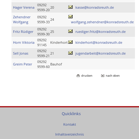
09292
Hager Verena
20
kasse@konradsreuth.de
9599-20
Zehendner
09292
24
Wolfgang
9599-33
wolfgang.zehendner@konradsreuth.de
09292
Fritz Rüdiger
25
ruediger.fritz@konradsreuth.de
9599-30
09292
Horn Viktoria
Kinderhort
kinderhort@konradsreuth.de
91145
09292
Sell Jonas
21
jugendarbeit@konradsreuth.de
9599-21
09292
Greim Peter
Bauhof
9599-60
drucken
nach oben
Quicklinks
Kontakt
Inhaltsverzeichnis