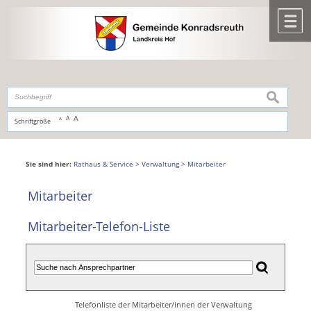
Zum Inhalt
,
zur Navigation
oder
zur Startseite
springen.
chließen
M
suchen
A
A
Schriftgröße
A
Sie sind hier:
Rathaus & Service
>
Verwaltung
>
Mitarbeiter
Mitarbeiter
Mitarbeiter-Telefon-Liste
Telefonliste der Mitarbeiter/innen der Verwaltung