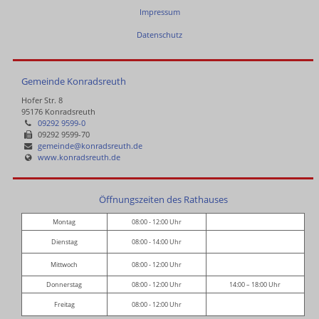
Impressum
Datenschutz
Gemeinde Konradsreuth
Hofer Str. 8
95176 Konradsreuth
09292 9599-0
09292 9599-70
gemeinde@konradsreuth.de
www.konradsreuth.de
Öffnungszeiten des Rathauses
Montag
08:00 - 12:00 Uhr
Dienstag
08:00 - 14:00 Uhr
Mittwoch
08:00 - 12:00 Uhr
Donnerstag
08:00 - 12:00 Uhr
14:00 – 18:00 Uhr
Freitag
08:00 - 12:00 Uhr