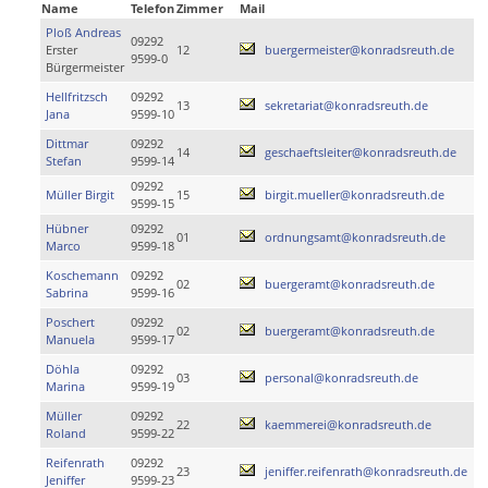
Name
Telefon
Zimmer
Mail
Ploß Andreas
09292
Erster
12
buergermeister@konradsreuth.de
9599-0
Bürgermeister
Hellfritzsch
09292
13
sekretariat@konradsreuth.de
Jana
9599-10
Dittmar
09292
14
geschaeftsleiter@konradsreuth.de
Stefan
9599-14
09292
Müller Birgit
15
birgit.mueller@konradsreuth.de
9599-15
Hübner
09292
01
ordnungsamt@konradsreuth.de
Marco
9599-18
Koschemann
09292
02
buergeramt@konradsreuth.de
Sabrina
9599-16
Poschert
09292
02
buergeramt@konradsreuth.de
Manuela
9599-17
Döhla
09292
03
personal@konradsreuth.de
Marina
9599-19
Müller
09292
22
kaemmerei@konradsreuth.de
Roland
9599-22
Reifenrath
09292
23
jeniffer.reifenrath@konradsreuth.de
Jeniffer
9599-23