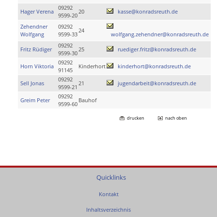
09292
Hager Verena
20
kasse@konradsreuth.de
9599-20
Zehendner
09292
24
Wolfgang
9599-33
wolfgang.zehendner@konradsreuth.de
09292
Fritz Rüdiger
25
ruediger.fritz@konradsreuth.de
9599-30
09292
Horn Viktoria
Kinderhort
kinderhort@konradsreuth.de
91145
09292
Sell Jonas
21
jugendarbeit@konradsreuth.de
9599-21
09292
Greim Peter
Bauhof
9599-60
drucken
nach oben
Quicklinks
Kontakt
Inhaltsverzeichnis