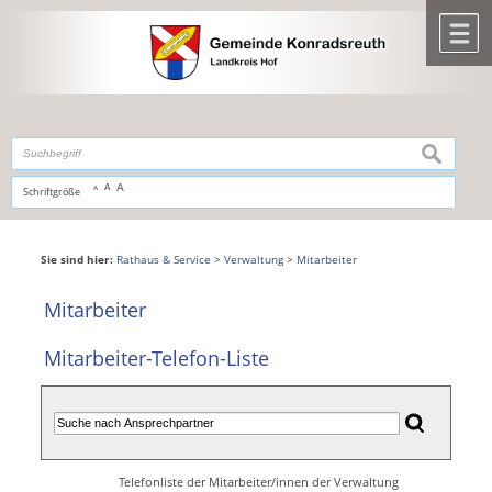
Zum Inhalt
,
zur Navigation
oder
zur Startseite
springen.
chließen
M
suchen
A
A
Schriftgröße
A
Sie sind hier:
Rathaus & Service
>
Verwaltung
>
Mitarbeiter
Mitarbeiter
Mitarbeiter-Telefon-Liste
Telefonliste der Mitarbeiter/innen der Verwaltung