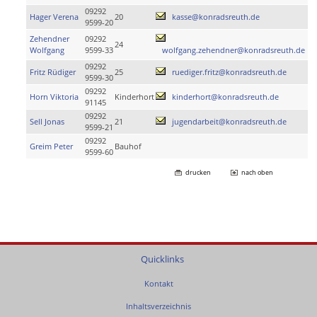
09292
Hager Verena
20
kasse@konradsreuth.de
9599-20
Zehendner
09292
24
Wolfgang
9599-33
wolfgang.zehendner@konradsreuth.de
09292
Fritz Rüdiger
25
ruediger.fritz@konradsreuth.de
9599-30
09292
Horn Viktoria
Kinderhort
kinderhort@konradsreuth.de
91145
09292
Sell Jonas
21
jugendarbeit@konradsreuth.de
9599-21
09292
Greim Peter
Bauhof
9599-60
drucken
nach oben
Quicklinks
Kontakt
Inhaltsverzeichnis