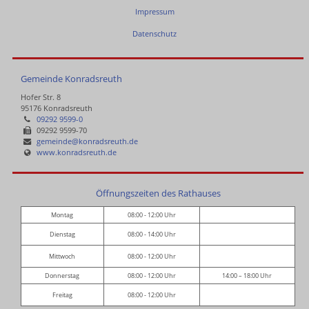
Impressum
Datenschutz
Gemeinde Konradsreuth
Hofer Str. 8
95176 Konradsreuth
09292 9599-0
09292 9599-70
gemeinde@konradsreuth.de
www.konradsreuth.de
Öffnungszeiten des Rathauses
Montag
08:00 - 12:00 Uhr
Dienstag
08:00 - 14:00 Uhr
Mittwoch
08:00 - 12:00 Uhr
Donnerstag
08:00 - 12:00 Uhr
14:00 – 18:00 Uhr
Freitag
08:00 - 12:00 Uhr