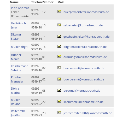
Name
Telefon
Zimmer
Mail
Ploß Andreas
09292
Erster
12
buergermeister@konradsreuth.de
9599-0
Bürgermeister
Hellfritzsch
09292
13
sekretariat@konradsreuth.de
Jana
9599-10
Dittmar
09292
14
geschaeftsleiter@konradsreuth.de
Stefan
9599-14
09292
Müller Birgit
15
birgit.mueller@konradsreuth.de
9599-15
Hübner
09292
01
ordnungsamt@konradsreuth.de
Marco
9599-18
Koschemann
09292
02
buergeramt@konradsreuth.de
Sabrina
9599-16
Poschert
09292
02
buergeramt@konradsreuth.de
Manuela
9599-17
Döhla
09292
03
personal@konradsreuth.de
Marina
9599-19
Müller
09292
22
kaemmerei@konradsreuth.de
Roland
9599-22
Reifenrath
09292
23
jeniffer.reifenrath@konradsreuth.de
Jeniffer
9599-23