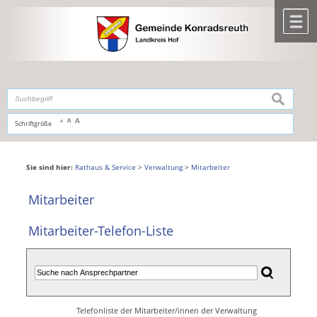
Zum Inhalt
,
zur Navigation
oder
zur Startseite
springen.
chließen
M
suchen
A
A
Schriftgröße
A
Sie sind hier:
Rathaus & Service
>
Verwaltung
>
Mitarbeiter
Mitarbeiter
Mitarbeiter-Telefon-Liste
Telefonliste der Mitarbeiter/innen der Verwaltung