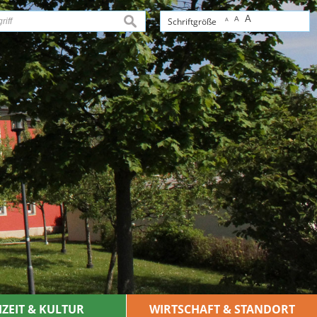
A
A
suchen
Schriftgröße
A
IZEIT & KULTUR
WIRTSCHAFT & STANDORT