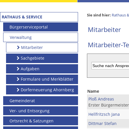
Sie sind hier:
Rathaus &
RATHAUS & SERVICE
Bürgerserviceportal
Mitarbeiter
Verwaltung
Mitarbeiter-Te
Mitarbeiter
Sachgebiete
Aufgaben
Formulare und Merkblätter
Dorferneuerung Ahornberg
Name
Ploß Andreas
Gemeinderat
Erster Bürgermeister
Ver- und Entsorgung
Hellfritzsch Jana
Ortsrecht & Satzungen
Dittmar Stefan