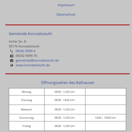
Impressum
Datenschutz
Gemeinde Konradsreuth
Hofer Str. 8
95176 Konradsreuth
09292 9599-0
09292 9599-70
gemeinde@konradsreuth.de
www.konradsreuth.de
Öffnungszeiten des Rathauses
Montag
08:00 - 12:00 Uhr
Dienstag
08:00 - 14:00 Uhr
Mittwoch
08:00 - 12:00 Uhr
Donnerstag
08:00 - 12:00 Uhr
14:00 – 18:00 Uhr
Freitag
08:00 - 12:00 Uhr