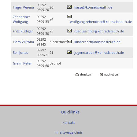
09292
Hager Verena
20
kasse@konradsreuth.de
9599-20
Zehendner
09292
24
Wolfgang
9599-33
wolfgang.zehendner@konradsreuth.de
09292
Fritz Rüdiger
25
ruediger.fritz@konradsreuth.de
9599-30
09292
Horn Viktoria
Kinderhort
kinderhort@konradsreuth.de
91145
09292
Sell Jonas
21
jugendarbeit@konradsreuth.de
9599-21
09292
Greim Peter
Bauhof
9599-60
drucken
nach oben
Quicklinks
Kontakt
Inhaltsverzeichnis