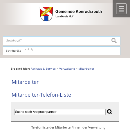
Zum Inhalt
,
zur Navigation
oder
zur Startseite
springen.
chließen
M
suchen
A
A
Schriftgröße
A
Sie sind hier:
Rathaus & Service
>
Verwaltung
>
Mitarbeiter
Mitarbeiter
Mitarbeiter-Telefon-Liste
Telefonliste der Mitarbeiter/innen der Verwaltung