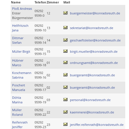
Name
Telefon
Zimmer
Mail
Ploß Andreas
09292
Erster
12
buergermeister@konradsreuth.de
9599-0
Bürgermeister
Hellfritzsch
09292
13
sekretariat@konradsreuth.de
Jana
9599-10
Dittmar
09292
14
geschaeftsleiter@konradsreuth.de
Stefan
9599-14
09292
Müller Birgit
15
birgit.mueller@konradsreuth.de
9599-15
Hübner
09292
01
ordnungsamt@konradsreuth.de
Marco
9599-18
Koschemann
09292
02
buergeramt@konradsreuth.de
Sabrina
9599-16
Poschert
09292
02
buergeramt@konradsreuth.de
Manuela
9599-17
Döhla
09292
03
personal@konradsreuth.de
Marina
9599-19
Müller
09292
22
kaemmerei@konradsreuth.de
Roland
9599-22
Reifenrath
09292
23
jeniffer.reifenrath@konradsreuth.de
Jeniffer
9599-23