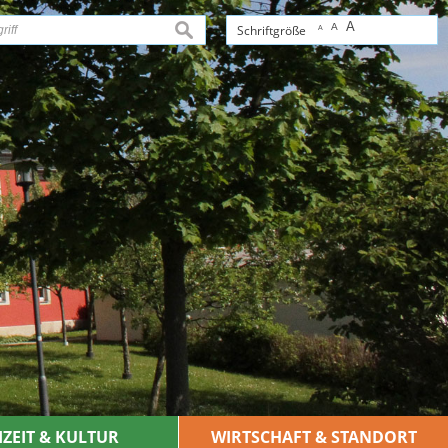
A
A
suchen
Schriftgröße
A
IZEIT & KULTUR
WIRTSCHAFT & STANDORT