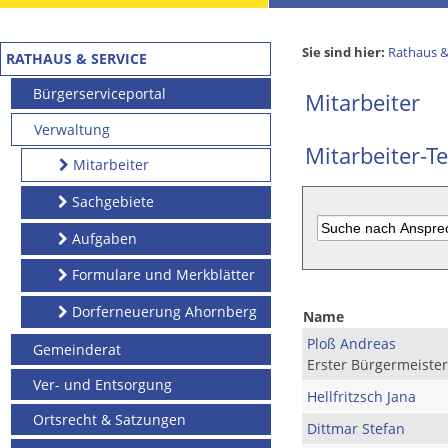
Sie sind hier:
Rathaus &
RATHAUS & SERVICE
Bürgerserviceportal
Mitarbeiter
Verwaltung
Mitarbeiter-Te
Mitarbeiter
Sachgebiete
Aufgaben
Formulare und Merkblätter
Dorferneuerung Ahornberg
Name
Ploß Andreas
Gemeinderat
Erster Bürgermeister
Ver- und Entsorgung
Hellfritzsch Jana
Ortsrecht & Satzungen
Dittmar Stefan