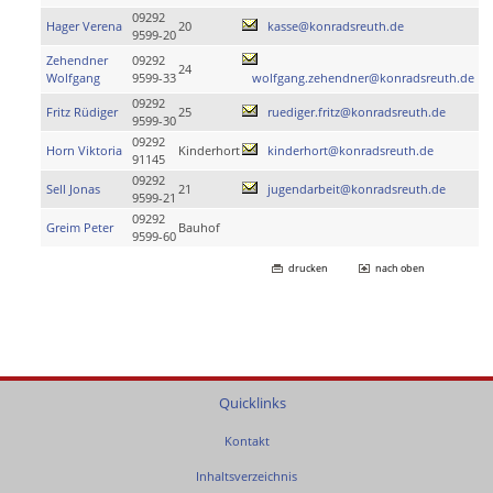
09292
Hager Verena
20
kasse@konradsreuth.de
9599-20
Zehendner
09292
24
Wolfgang
9599-33
wolfgang.zehendner@konradsreuth.de
09292
Fritz Rüdiger
25
ruediger.fritz@konradsreuth.de
9599-30
09292
Horn Viktoria
Kinderhort
kinderhort@konradsreuth.de
91145
09292
Sell Jonas
21
jugendarbeit@konradsreuth.de
9599-21
09292
Greim Peter
Bauhof
9599-60
drucken
nach oben
Quicklinks
Kontakt
Inhaltsverzeichnis