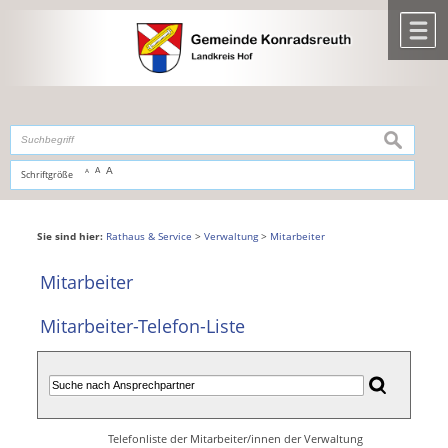
Zum Inhalt
,
zur Navigation
oder
zur Startseite
springen.
chließen
M
suchen
A
A
Schriftgröße
A
Sie sind hier:
Rathaus & Service
>
Verwaltung
>
Mitarbeiter
Mitarbeiter
Mitarbeiter-Telefon-Liste
Telefonliste der Mitarbeiter/innen der Verwaltung