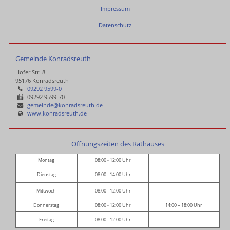
Impressum
Datenschutz
Gemeinde Konradsreuth
Hofer Str. 8
95176 Konradsreuth
09292 9599-0
09292 9599-70
gemeinde@konradsreuth.de
www.konradsreuth.de
Öffnungszeiten des Rathauses
Montag
08:00 - 12:00 Uhr
Dienstag
08:00 - 14:00 Uhr
Mittwoch
08:00 - 12:00 Uhr
Donnerstag
08:00 - 12:00 Uhr
14:00 – 18:00 Uhr
Freitag
08:00 - 12:00 Uhr