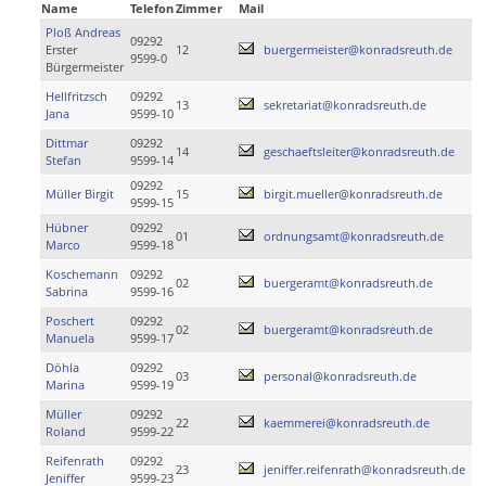
Name
Telefon
Zimmer
Mail
Ploß Andreas
09292
Erster
12
buergermeister@konradsreuth.de
9599-0
Bürgermeister
Hellfritzsch
09292
13
sekretariat@konradsreuth.de
Jana
9599-10
Dittmar
09292
14
geschaeftsleiter@konradsreuth.de
Stefan
9599-14
09292
Müller Birgit
15
birgit.mueller@konradsreuth.de
9599-15
Hübner
09292
01
ordnungsamt@konradsreuth.de
Marco
9599-18
Koschemann
09292
02
buergeramt@konradsreuth.de
Sabrina
9599-16
Poschert
09292
02
buergeramt@konradsreuth.de
Manuela
9599-17
Döhla
09292
03
personal@konradsreuth.de
Marina
9599-19
Müller
09292
22
kaemmerei@konradsreuth.de
Roland
9599-22
Reifenrath
09292
23
jeniffer.reifenrath@konradsreuth.de
Jeniffer
9599-23