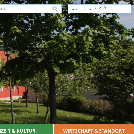
A
A
suchen
Schriftgröße
A
IZEIT & KULTUR
WIRTSCHAFT & STANDORT