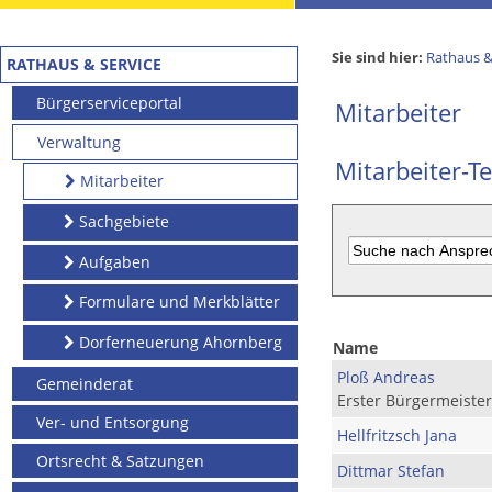
Sie sind hier:
Rathaus &
RATHAUS & SERVICE
Bürgerserviceportal
Mitarbeiter
Verwaltung
Mitarbeiter-Te
Mitarbeiter
Sachgebiete
Aufgaben
Formulare und Merkblätter
Dorferneuerung Ahornberg
Name
Ploß Andreas
Gemeinderat
Erster Bürgermeister
Ver- und Entsorgung
Hellfritzsch Jana
Ortsrecht & Satzungen
Dittmar Stefan